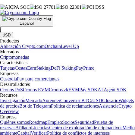
Español
|
USD
Productos
Aplicación Crypto.com
Onchain
Level Up
Mercados
Criptomonedas
Características
Tarjetas
Cestas
Earn
Staking
DeFi Staking
Pay
Prime
Empresas
Custodia
Pay para comerciantes
Desarrolladores
Cronos PoS
Cronos EVM
Cronos zkEVM
Pay SDK
AI Agent SDK
Recursos
Investigación
Mercado
Aprender
Conversor BTC/USD
Glosario
Widgets
de precios
Bot de Telegram
Política de reclamaciones
Asistencia
Crypto
Overview
Empresa
Quiénes somos
Roadmap
Empleo
Socios
Seguridad
Prueba de
reservas
Afiliado
Licencias
Centro de exploración de criptoactivos
Medio
ambiente
Capital
Verificar
Política de conflictos de intereses