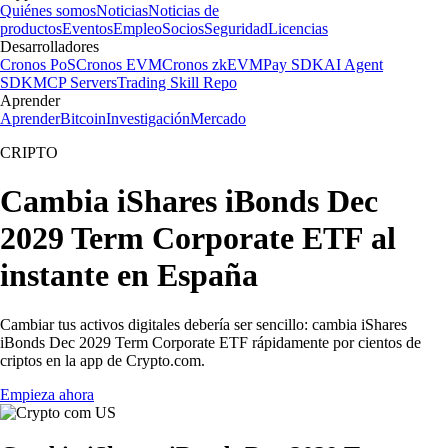
Quiénes somos
Noticias
Noticias de
productos
Eventos
Empleo
Socios
Seguridad
Licencias
Desarrolladores
Cronos PoS
Cronos EVM
Cronos zkEVM
Pay SDK
AI Agent
SDK
MCP Servers
Trading Skill Repo
Aprender
Aprender
Bitcoin
Investigación
Mercado
CRIPTO
Cambia iShares iBonds Dec
2029 Term Corporate ETF al
instante en España
Cambiar tus activos digitales debería ser sencillo: cambia iShares
iBonds Dec 2029 Term Corporate ETF rápidamente por cientos de
criptos en la app de Crypto.com.
Empieza ahora