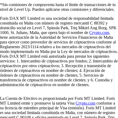
*Sin comisiones de compraventa hasta el límite de transacciones de tu
nivel de Level Up. Pueden aplicarse otras comisiones y diferenciales.
Foris DAX MT Limited es una sociedad de responsabilidad limitada
constituida en Malta con número de registro mercantil C 88392 y
domicilio social en Level 7, Spinola Park, Triq Mikiel Ang Borg, SPK
1000, St. Julians, Malta, que opera bajo el nombre de
Crypto.com
,
tiene autorización de la Autoridad de Servicios Financieros de Malta
para ejercer como proveedor de servicios de criptoactivos conforme al
Reglamento 2023/1114 relativo a los mercados de criptoactivos del
modo implementado en Malta por la Ley de mercados de criptoactivos.
Foris DAX MT Limited está autorizada para prestar los siguientes
servicios: 1. Intercambio de criptoactivos por fondos; 2. Intercambio de
criptoactivos por otros criptoactivos; 3. Recepción y transmisión de
órdenes de criptoactivos en nombre de clientes; 4. Ejecución de
órdenes de criptoactivos en nombre de clientes; 5. Servicios de
transferencia de criptoactivos en nombre de clientes; y 6. Custodia y
administración de criptoactivos en nombre de clientes.
La Cuenta de Efectivo es proporcionada por Foris MT Limited. Foris
MT Limited emite y promueve la tarjeta Visa
Crypto.com
conforme a
su licencia de miembro principal de Visa (emisión). Foris MT Limited
es una sociedad limitada constituida en Malta, con número de registro
mercantil C 90348 y oficina registrada en Level 7, Spinola Park, Triq