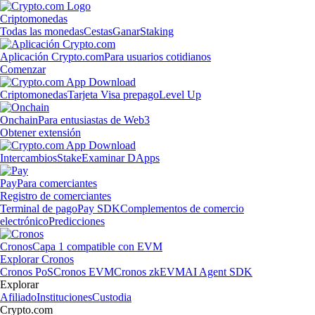
Criptomonedas
Todas las monedas
Cestas
Ganar
Staking
Aplicación Crypto.com
Para usuarios cotidianos
Comenzar
Criptomonedas
Tarjeta Visa prepago
Level Up
Onchain
Para entusiastas de Web3
Obtener extensión
Intercambios
Stake
Examinar DApps
Pay
Para comerciantes
Registro de comerciantes
Terminal de pago
Pay SDK
Complementos de comercio
electrónico
Predicciones
Cronos
Capa 1 compatible con EVM
Explorar Cronos
Cronos PoS
Cronos EVM
Cronos zkEVM
AI Agent SDK
Explorar
Afiliado
Instituciones
Custodia
Crypto.com