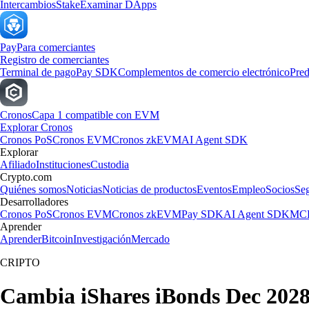
Intercambios
Stake
Examinar DApps
Pay
Para comerciantes
Registro de comerciantes
Terminal de pago
Pay SDK
Complementos de comercio electrónico
Pred
Cronos
Capa 1 compatible con EVM
Explorar Cronos
Cronos PoS
Cronos EVM
Cronos zkEVM
AI Agent SDK
Explorar
Afiliado
Instituciones
Custodia
Crypto.com
Quiénes somos
Noticias
Noticias de productos
Eventos
Empleo
Socios
Se
Desarrolladores
Cronos PoS
Cronos EVM
Cronos zkEVM
Pay SDK
AI Agent SDK
MCP
Aprender
Aprender
Bitcoin
Investigación
Mercado
CRIPTO
Cambia iShares iBonds Dec 2028