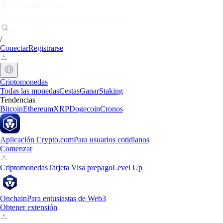
Mercados
Particulares
Empresas
Descubrir
/
Conectar
Registrarse
Criptomonedas
Todas las monedas
Cestas
Ganar
Staking
Tendencias
Bitcoin
Ethereum
XRP
Dogecoin
Cronos
Aplicación Crypto.com
Para usuarios cotidianos
Comenzar
Criptomonedas
Tarjeta Visa prepago
Level Up
Onchain
Para entusiastas de Web3
Obtener extensión