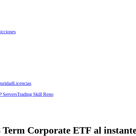
icciones
guridad
Licencias
 Servers
Trading Skill Repo
 Term Corporate ETF al instant