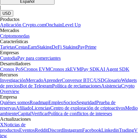
Español
|
USD
Productos
Aplicación Crypto.com
Onchain
Level Up
Mercados
Criptomonedas
Características
Tarjetas
Cestas
Earn
Staking
DeFi Staking
Pay
Prime
Empresas
Custodia
Pay para comerciantes
Desarrolladores
Cronos PoS
Cronos EVM
Cronos zkEVM
Pay SDK
AI Agent SDK
Recursos
Investigación
Mercado
Aprender
Conversor BTC/USD
Glosario
Widgets
de precios
Bot de Telegram
Política de reclamaciones
Asistencia
Crypto
Overview
Empresa
Quiénes somos
Roadmap
Empleo
Socios
Seguridad
Prueba de
reservas
Afiliado
Licencias
Centro de exploración de criptoactivos
Medio
ambiente
Capital
Verificar
Política de conflictos de intereses
Actualizaciones
X
Noticias de
productos
Eventos
Reddit
Discord
Instagram
Facebook
Linkedin
TradingV
iew