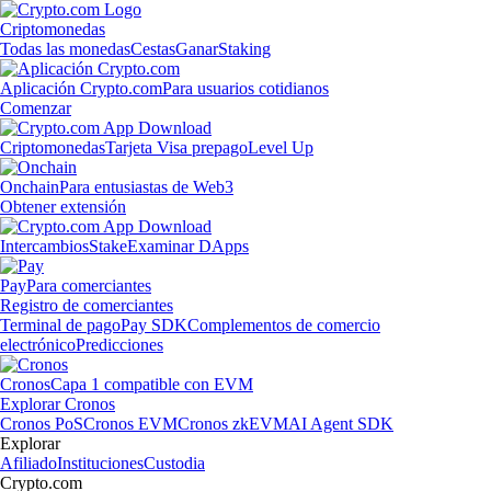
Criptomonedas
Todas las monedas
Cestas
Ganar
Staking
Aplicación Crypto.com
Para usuarios cotidianos
Comenzar
Criptomonedas
Tarjeta Visa prepago
Level Up
Onchain
Para entusiastas de Web3
Obtener extensión
Intercambios
Stake
Examinar DApps
Pay
Para comerciantes
Registro de comerciantes
Terminal de pago
Pay SDK
Complementos de comercio
electrónico
Predicciones
Cronos
Capa 1 compatible con EVM
Explorar Cronos
Cronos PoS
Cronos EVM
Cronos zkEVM
AI Agent SDK
Explorar
Afiliado
Instituciones
Custodia
Crypto.com