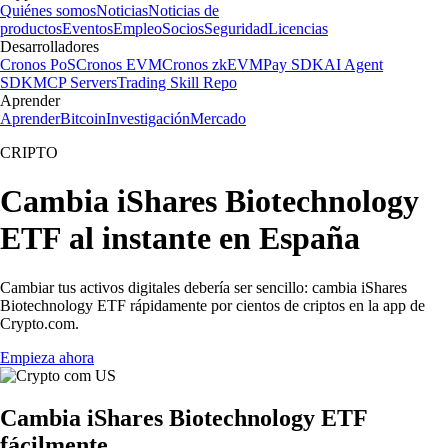
Quiénes somos
Noticias
Noticias de
productos
Eventos
Empleo
Socios
Seguridad
Licencias
Desarrolladores
Cronos PoS
Cronos EVM
Cronos zkEVM
Pay SDK
AI Agent
SDK
MCP Servers
Trading Skill Repo
Aprender
Aprender
Bitcoin
Investigación
Mercado
CRIPTO
Cambia iShares Biotechnology
ETF al instante en España
Cambiar tus activos digitales debería ser sencillo: cambia iShares
Biotechnology ETF rápidamente por cientos de criptos en la app de
Crypto.com.
Empieza ahora
Cambia iShares Biotechnology ETF
fácilmente