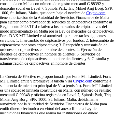
constituida en Malta con número de registro mercantil C 88392 y
domicilio social en Level 7, Spinola Park, Triq Mikiel Ang Borg, SPK
1000, St. Julians, Malta, que opera bajo el nombre de
Crypto.com
,
tiene autorización de la Autoridad de Servicios Financieros de Malta
para ejercer como proveedor de servicios de criptoactivos conforme al
Reglamento 2023/1114 relativo a los mercados de criptoactivos del
modo implementado en Malta por la Ley de mercados de criptoactivos.
Foris DAX MT Limited está autorizada para prestar los siguientes
servicios: 1. Intercambio de criptoactivos por fondos; 2. Intercambio de
criptoactivos por otros criptoactivos; 3. Recepción y transmisión de
órdenes de criptoactivos en nombre de clientes; 4. Ejecución de
órdenes de criptoactivos en nombre de clientes; 5. Servicios de
transferencia de criptoactivos en nombre de clientes; y 6. Custodia y
administración de criptoactivos en nombre de clientes.
La Cuenta de Efectivo es proporcionada por Foris MT Limited. Foris
MT Limited emite y promueve la tarjeta Visa
Crypto.com
conforme a
su licencia de miembro principal de Visa (emisión). Foris MT Limited
es una sociedad limitada constituida en Malta, con número de registro
mercantil C 90348 y oficina registrada en Level 7, Spinola Park, Triq
Mikiel Ang Borg, SPK 1000, St. Julians, Malta, debidamente
autorizada por la Autoridad de Servicios Financieros de Malta para
emitir dinero electrónico en virtud del anexo III de la Ley de
instituciones financieras que regula las instituciones de dinero