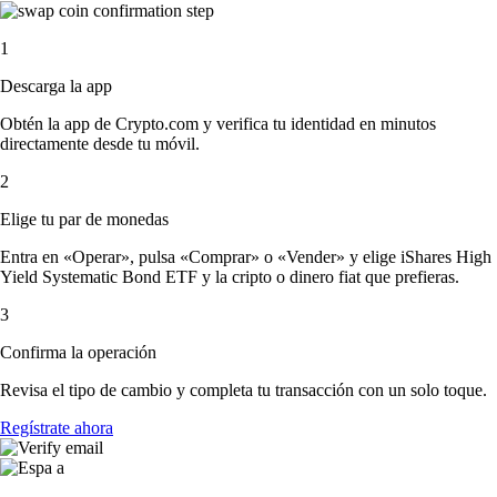
1
Descarga la app
Obtén la app de Crypto.com y verifica tu identidad en minutos
directamente desde tu móvil.
2
Elige tu par de monedas
Entra en «Operar», pulsa «Comprar» o «Vender» y elige iShares High
Yield Systematic Bond ETF y la cripto o dinero fiat que prefieras.
3
Confirma la operación
Revisa el tipo de cambio y completa tu transacción con un solo toque.
Regístrate ahora