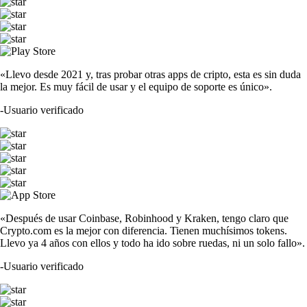
«Llevo desde 2021 y, tras probar otras apps de cripto, esta es sin duda
la mejor. Es muy fácil de usar y el equipo de soporte es único».
-
Usuario verificado
«Después de usar Coinbase, Robinhood y Kraken, tengo claro que
Crypto.com es la mejor con diferencia. Tienen muchísimos tokens.
Llevo ya 4 años con ellos y todo ha ido sobre ruedas, ni un solo fallo».
-
Usuario verificado