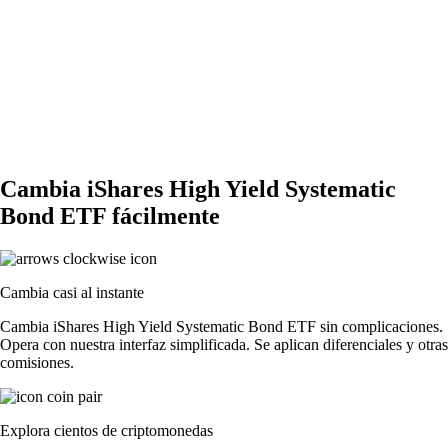
Cambia iShares High Yield Systematic
Bond ETF fácilmente
Cambia casi al instante
Cambia iShares High Yield Systematic Bond ETF sin complicaciones.
Opera con nuestra interfaz simplificada. Se aplican diferenciales y otras
comisiones.
Explora cientos de criptomonedas