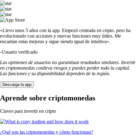
«Llevo unos 5 años con la app. Empezó centrada en cripto, pero ha
evolucionado con acciones y nuevas funciones muy útiles. Me
encantan estas mejoras y sigue siendo igual de intuitiva».
-
Usuario verificado
Las opiniones de usuarios no garantizan resultados similares. Invertir
en criptomonedas conlleva riesgos y puedes perder todo tu capital.
Las funciones y su disponibilidad dependen de tu región.
Descarga la app
Aprende sobre criptomonedas
Claves para invertir en cripto
¿Qué son las criptomonedas y cómo funcionan?