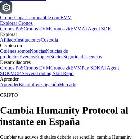
Cronos
Capa 1 compatible con EVM
Explorar Cronos
Cronos PoS
Cronos EVM
Cronos zkEVM
AI Agent SDK
Explorar
Afiliado
Instituciones
Custodia
Crypto.com
Quiénes somos
Noticias
Noticias de
productos
Eventos
Empleo
Socios
Seguridad
Licencias
Desarrolladores
Cronos PoS
Cronos EVM
Cronos zkEVM
Pay SDK
AI Agent
SDK
MCP Servers
Trading Skill Repo
Aprender
Aprender
Bitcoin
Investigación
Mercado
CRIPTO
Cambia Humanity Protocol al
instante en España
Cambiar tus activos digitales debería ser sencillo: cambia Humanity