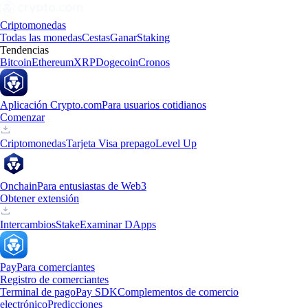
Criptomonedas
Todas las monedas
Cestas
Ganar
Staking
Tendencias
Bitcoin
Ethereum
XRP
Dogecoin
Cronos
Aplicación Crypto.com
Para usuarios cotidianos
Comenzar
Criptomonedas
Tarjeta Visa prepago
Level Up
Onchain
Para entusiastas de Web3
Obtener extensión
Intercambios
Stake
Examinar DApps
Pay
Para comerciantes
Registro de comerciantes
Terminal de pago
Pay SDK
Complementos de comercio
electrónico
Predicciones