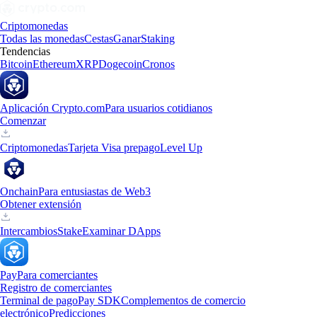
Criptomonedas
Todas las monedas
Cestas
Ganar
Staking
Tendencias
Bitcoin
Ethereum
XRP
Dogecoin
Cronos
Aplicación Crypto.com
Para usuarios cotidianos
Comenzar
Criptomonedas
Tarjeta Visa prepago
Level Up
Onchain
Para entusiastas de Web3
Obtener extensión
Intercambios
Stake
Examinar DApps
Pay
Para comerciantes
Registro de comerciantes
Terminal de pago
Pay SDK
Complementos de comercio
electrónico
Predicciones