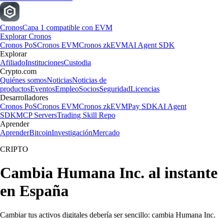
Cronos
Capa 1 compatible con EVM
Explorar Cronos
Cronos PoS
Cronos EVM
Cronos zkEVM
AI Agent SDK
Explorar
Afiliado
Instituciones
Custodia
Crypto.com
Quiénes somos
Noticias
Noticias de
productos
Eventos
Empleo
Socios
Seguridad
Licencias
Desarrolladores
Cronos PoS
Cronos EVM
Cronos zkEVM
Pay SDK
AI Agent
SDK
MCP Servers
Trading Skill Repo
Aprender
Aprender
Bitcoin
Investigación
Mercado
CRIPTO
Cambia Humana Inc. al instante
en España
Cambiar tus activos digitales debería ser sencillo: cambia Humana Inc.