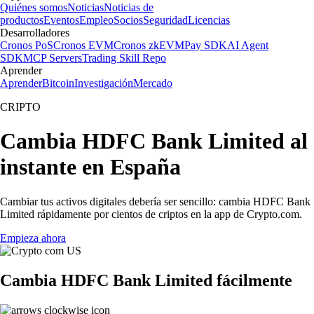
Quiénes somos
Noticias
Noticias de
productos
Eventos
Empleo
Socios
Seguridad
Licencias
Desarrolladores
Cronos PoS
Cronos EVM
Cronos zkEVM
Pay SDK
AI Agent
SDK
MCP Servers
Trading Skill Repo
Aprender
Aprender
Bitcoin
Investigación
Mercado
CRIPTO
Cambia HDFC Bank Limited al
instante en España
Cambiar tus activos digitales debería ser sencillo: cambia HDFC Bank
Limited rápidamente por cientos de criptos en la app de Crypto.com.
Empieza ahora
Cambia HDFC Bank Limited fácilmente