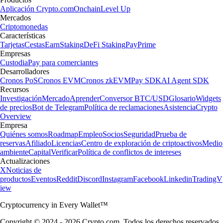
Aplicación Crypto.com
Onchain
Level Up
Mercados
Criptomonedas
Características
Tarjetas
Cestas
Earn
Staking
DeFi Staking
Pay
Prime
Empresas
Custodia
Pay para comerciantes
Desarrolladores
Cronos PoS
Cronos EVM
Cronos zkEVM
Pay SDK
AI Agent SDK
Recursos
Investigación
Mercado
Aprender
Conversor BTC/USD
Glosario
Widgets
de precios
Bot de Telegram
Política de reclamaciones
Asistencia
Crypto
Overview
Empresa
Quiénes somos
Roadmap
Empleo
Socios
Seguridad
Prueba de
reservas
Afiliado
Licencias
Centro de exploración de criptoactivos
Medio
ambiente
Capital
Verificar
Política de conflictos de intereses
Actualizaciones
X
Noticias de
productos
Eventos
Reddit
Discord
Instagram
Facebook
Linkedin
TradingV
iew
Cryptocurrency in Every Wallet™
Copyright © 2024 - 2026 Crypto.com. Todos los derechos reservados.