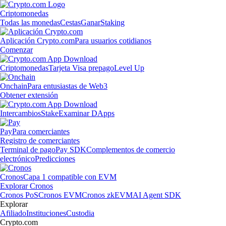
Criptomonedas
Todas las monedas
Cestas
Ganar
Staking
Aplicación Crypto.com
Para usuarios cotidianos
Comenzar
Criptomonedas
Tarjeta Visa prepago
Level Up
Onchain
Para entusiastas de Web3
Obtener extensión
Intercambios
Stake
Examinar DApps
Pay
Para comerciantes
Registro de comerciantes
Terminal de pago
Pay SDK
Complementos de comercio
electrónico
Predicciones
Cronos
Capa 1 compatible con EVM
Explorar Cronos
Cronos PoS
Cronos EVM
Cronos zkEVM
AI Agent SDK
Explorar
Afiliado
Instituciones
Custodia
Crypto.com