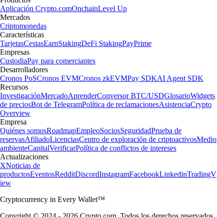
Aplicación Crypto.com
Onchain
Level Up
Mercados
Criptomonedas
Características
Tarjetas
Cestas
Earn
Staking
DeFi Staking
Pay
Prime
Empresas
Custodia
Pay para comerciantes
Desarrolladores
Cronos PoS
Cronos EVM
Cronos zkEVM
Pay SDK
AI Agent SDK
Recursos
Investigación
Mercado
Aprender
Conversor BTC/USD
Glosario
Widgets
de precios
Bot de Telegram
Política de reclamaciones
Asistencia
Crypto
Overview
Empresa
Quiénes somos
Roadmap
Empleo
Socios
Seguridad
Prueba de
reservas
Afiliado
Licencias
Centro de exploración de criptoactivos
Medio
ambiente
Capital
Verificar
Política de conflictos de intereses
Actualizaciones
X
Noticias de
productos
Eventos
Reddit
Discord
Instagram
Facebook
Linkedin
TradingV
iew
Cryptocurrency in Every Wallet™
Copyright © 2024 - 2026 Crypto.com. Todos los derechos reservados.