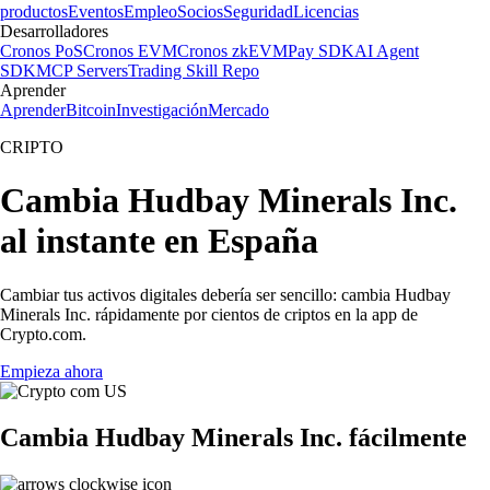
productos
Eventos
Empleo
Socios
Seguridad
Licencias
Desarrolladores
Cronos PoS
Cronos EVM
Cronos zkEVM
Pay SDK
AI Agent
SDK
MCP Servers
Trading Skill Repo
Aprender
Aprender
Bitcoin
Investigación
Mercado
CRIPTO
Cambia Hudbay Minerals Inc.
al instante en España
Cambiar tus activos digitales debería ser sencillo: cambia Hudbay
Minerals Inc. rápidamente por cientos de criptos en la app de
Crypto.com.
Empieza ahora
Cambia Hudbay Minerals Inc. fácilmente