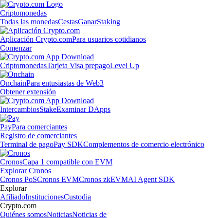
Criptomonedas
Todas las monedas
Cestas
Ganar
Staking
Aplicación Crypto.com
Para usuarios cotidianos
Comenzar
Criptomonedas
Tarjeta Visa prepago
Level Up
Onchain
Para entusiastas de Web3
Obtener extensión
Intercambios
Stake
Examinar DApps
Pay
Para comerciantes
Registro de comerciantes
Terminal de pago
Pay SDK
Complementos de comercio electrónico
Cronos
Capa 1 compatible con EVM
Explorar Cronos
Cronos PoS
Cronos EVM
Cronos zkEVM
AI Agent SDK
Explorar
Afiliado
Instituciones
Custodia
Crypto.com
Quiénes somos
Noticias
Noticias de