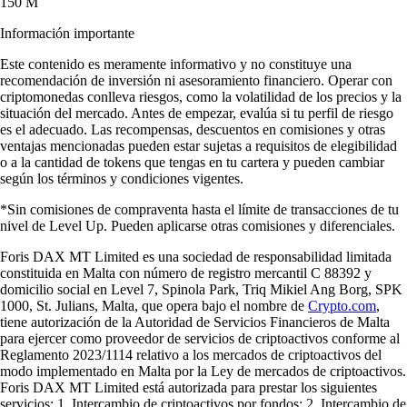
150 M
Información importante
Este contenido es meramente informativo y no constituye una
recomendación de inversión ni asesoramiento financiero. Operar con
criptomonedas conlleva riesgos, como la volatilidad de los precios y la
situación del mercado. Antes de empezar, evalúa si tu perfil de riesgo
es el adecuado. Las recompensas, descuentos en comisiones y otras
ventajas mencionadas pueden estar sujetas a requisitos de elegibilidad
o a la cantidad de tokens que tengas en tu cartera y pueden cambiar
según los términos y condiciones vigentes.
*Sin comisiones de compraventa hasta el límite de transacciones de tu
nivel de Level Up. Pueden aplicarse otras comisiones y diferenciales.
Foris DAX MT Limited es una sociedad de responsabilidad limitada
constituida en Malta con número de registro mercantil C 88392 y
domicilio social en Level 7, Spinola Park, Triq Mikiel Ang Borg, SPK
1000, St. Julians, Malta, que opera bajo el nombre de
Crypto.com
,
tiene autorización de la Autoridad de Servicios Financieros de Malta
para ejercer como proveedor de servicios de criptoactivos conforme al
Reglamento 2023/1114 relativo a los mercados de criptoactivos del
modo implementado en Malta por la Ley de mercados de criptoactivos.
Foris DAX MT Limited está autorizada para prestar los siguientes
servicios: 1. Intercambio de criptoactivos por fondos; 2. Intercambio de