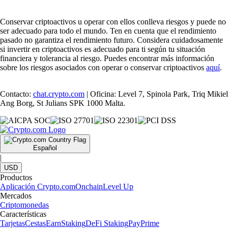
Conservar criptoactivos u operar con ellos conlleva riesgos y puede no
ser adecuado para todo el mundo. Ten en cuenta que el rendimiento
pasado no garantiza el rendimiento futuro. Considera cuidadosamente
si invertir en criptoactivos es adecuado para ti según tu situación
financiera y tolerancia al riesgo. Puedes encontrar más información
sobre los riesgos asociados con operar o conservar criptoactivos
aquí
.
Contacto:
chat.crypto.com
| Oficina: Level 7, Spinola Park, Triq Mikiel
Ang Borg, St Julians SPK 1000 Malta.
Español
|
USD
Productos
Aplicación Crypto.com
Onchain
Level Up
Mercados
Criptomonedas
Características
Tarjetas
Cestas
Earn
Staking
DeFi Staking
Pay
Prime