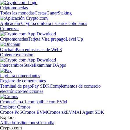
Criptomonedas
Todas las monedas
Cestas
Ganar
Staking
Aplicación Crypto.com
Para usuarios cotidianos
Comenzar
Criptomonedas
Tarjeta Visa prepago
Level Up
Onchain
Para entusiastas de Web3
Obtener extensión
Intercambios
Stake
Examinar DApps
Pay
Para comerciantes
Registro de comerciantes
Terminal de pago
Pay SDK
Complementos de comercio
electrónico
Predicciones
Cronos
Capa 1 compatible con EVM
Explorar Cronos
Cronos PoS
Cronos EVM
Cronos zkEVM
AI Agent SDK
Explorar
Afiliado
Instituciones
Custodia
Crypto.com