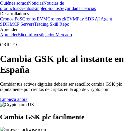
Quiénes somos
Noticias
Noticias de
productos
Eventos
Empleo
Socios
Seguridad
Licencias
Desarrolladores
Cronos PoS
Cronos EVM
Cronos zkEVM
Pay SDK
AI Agent
SDK
MCP Servers
Trading Skill Repo
Aprender
Aprender
Bitcoin
Investigación
Mercado
CRIPTO
Cambia GSK plc al instante en
España
Cambiar tus activos digitales debería ser sencillo: cambia GSK plc
rápidamente por cientos de criptos en la app de Crypto.com.
Empieza ahora
Cambia GSK plc fácilmente