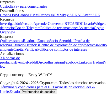
Empresas
Custodia
Pay para comerciantes
Desarrolladores
Cronos PoS
Cronos EVM
Cronos zkEVM
Pay SDK
AI Agent SDK
Recursos
Investigación
Mercado
Aprender
Conversor BTC/USD
Glosario
Widgets
de precios
Bot de Telegram
Política de reclamaciones
Asistencia
Crypto
Overview
Empresa
Quiénes somos
Roadmap
Empleo
Socios
Seguridad
Prueba de
reservas
Afiliado
Licencias
Centro de exploración de criptoactivos
Medio
ambiente
Capital
Verificar
Política de conflictos de intereses
Actualizaciones
X
Noticias de
productos
Eventos
Reddit
Discord
Instagram
Facebook
Linkedin
TradingV
iew
Cryptocurrency in Every Wallet™
Copyright © 2024 - 2026 Crypto.com. Todos los derechos reservados.
Términos y condiciones para el EEE
aviso de privacidad
Fees &
Limits
Estado
Preferencias de cookies