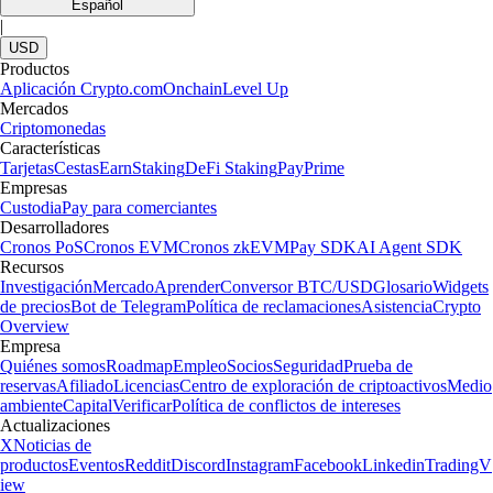
Español
|
USD
Productos
Aplicación Crypto.com
Onchain
Level Up
Mercados
Criptomonedas
Características
Tarjetas
Cestas
Earn
Staking
DeFi Staking
Pay
Prime
Empresas
Custodia
Pay para comerciantes
Desarrolladores
Cronos PoS
Cronos EVM
Cronos zkEVM
Pay SDK
AI Agent SDK
Recursos
Investigación
Mercado
Aprender
Conversor BTC/USD
Glosario
Widgets
de precios
Bot de Telegram
Política de reclamaciones
Asistencia
Crypto
Overview
Empresa
Quiénes somos
Roadmap
Empleo
Socios
Seguridad
Prueba de
reservas
Afiliado
Licencias
Centro de exploración de criptoactivos
Medio
ambiente
Capital
Verificar
Política de conflictos de intereses
Actualizaciones
X
Noticias de
productos
Eventos
Reddit
Discord
Instagram
Facebook
Linkedin
TradingV
iew