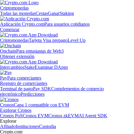
Criptomonedas
Todas las monedas
Cestas
Ganar
Staking
Aplicación Crypto.com
Para usuarios cotidianos
Comenzar
Criptomonedas
Tarjeta Visa prepago
Level Up
Onchain
Para entusiastas de Web3
Obtener extensión
Intercambios
Stake
Examinar DApps
Pay
Para comerciantes
Registro de comerciantes
Terminal de pago
Pay SDK
Complementos de comercio
electrónico
Predicciones
Cronos
Capa 1 compatible con EVM
Explorar Cronos
Cronos PoS
Cronos EVM
Cronos zkEVM
AI Agent SDK
Explorar
Afiliado
Instituciones
Custodia
Crypto.com