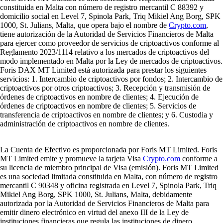
constituida en Malta con número de registro mercantil C 88392 y
domicilio social en Level 7, Spinola Park, Triq Mikiel Ang Borg, SPK
1000, St. Julians, Malta, que opera bajo el nombre de
Crypto.com
,
tiene autorización de la Autoridad de Servicios Financieros de Malta
para ejercer como proveedor de servicios de criptoactivos conforme al
Reglamento 2023/1114 relativo a los mercados de criptoactivos del
modo implementado en Malta por la Ley de mercados de criptoactivos.
Foris DAX MT Limited está autorizada para prestar los siguientes
servicios: 1. Intercambio de criptoactivos por fondos; 2. Intercambio de
criptoactivos por otros criptoactivos; 3. Recepción y transmisión de
órdenes de criptoactivos en nombre de clientes; 4. Ejecución de
órdenes de criptoactivos en nombre de clientes; 5. Servicios de
transferencia de criptoactivos en nombre de clientes; y 6. Custodia y
administración de criptoactivos en nombre de clientes.
La Cuenta de Efectivo es proporcionada por Foris MT Limited. Foris
MT Limited emite y promueve la tarjeta Visa
Crypto.com
conforme a
su licencia de miembro principal de Visa (emisión). Foris MT Limited
es una sociedad limitada constituida en Malta, con número de registro
mercantil C 90348 y oficina registrada en Level 7, Spinola Park, Triq
Mikiel Ang Borg, SPK 1000, St. Julians, Malta, debidamente
autorizada por la Autoridad de Servicios Financieros de Malta para
emitir dinero electrónico en virtud del anexo III de la Ley de
instituciones financieras que regula las instituciones de dinero