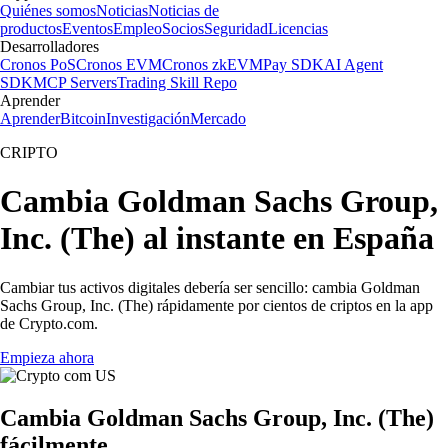
Quiénes somos
Noticias
Noticias de
productos
Eventos
Empleo
Socios
Seguridad
Licencias
Desarrolladores
Cronos PoS
Cronos EVM
Cronos zkEVM
Pay SDK
AI Agent
SDK
MCP Servers
Trading Skill Repo
Aprender
Aprender
Bitcoin
Investigación
Mercado
CRIPTO
Cambia Goldman Sachs Group,
Inc. (The) al instante en España
Cambiar tus activos digitales debería ser sencillo: cambia Goldman
Sachs Group, Inc. (The) rápidamente por cientos de criptos en la app
de Crypto.com.
Empieza ahora
Cambia Goldman Sachs Group, Inc. (The)
fácilmente