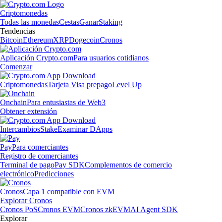
Criptomonedas
Todas las monedas
Cestas
Ganar
Staking
Tendencias
Bitcoin
Ethereum
XRP
Dogecoin
Cronos
Aplicación Crypto.com
Para usuarios cotidianos
Comenzar
Criptomonedas
Tarjeta Visa prepago
Level Up
Onchain
Para entusiastas de Web3
Obtener extensión
Intercambios
Stake
Examinar DApps
Pay
Para comerciantes
Registro de comerciantes
Terminal de pago
Pay SDK
Complementos de comercio
electrónico
Predicciones
Cronos
Capa 1 compatible con EVM
Explorar Cronos
Cronos PoS
Cronos EVM
Cronos zkEVM
AI Agent SDK
Explorar