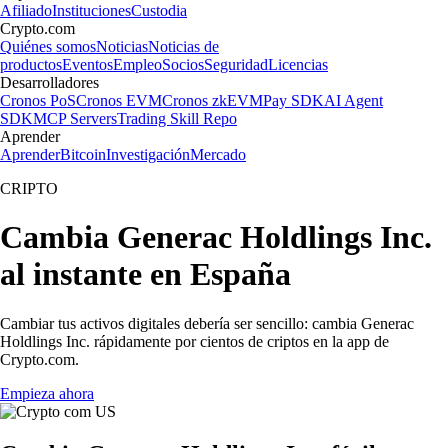
Afiliado
Instituciones
Custodia
Crypto.com
Quiénes somos
Noticias
Noticias de
productos
Eventos
Empleo
Socios
Seguridad
Licencias
Desarrolladores
Cronos PoS
Cronos EVM
Cronos zkEVM
Pay SDK
AI Agent
SDK
MCP Servers
Trading Skill Repo
Aprender
Aprender
Bitcoin
Investigación
Mercado
CRIPTO
Cambia Generac Holdlings Inc.
al instante en España
Cambiar tus activos digitales debería ser sencillo: cambia Generac
Holdlings Inc. rápidamente por cientos de criptos en la app de
Crypto.com.
Empieza ahora