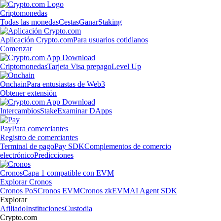
Criptomonedas
Todas las monedas
Cestas
Ganar
Staking
Aplicación Crypto.com
Para usuarios cotidianos
Comenzar
Criptomonedas
Tarjeta Visa prepago
Level Up
Onchain
Para entusiastas de Web3
Obtener extensión
Intercambios
Stake
Examinar DApps
Pay
Para comerciantes
Registro de comerciantes
Terminal de pago
Pay SDK
Complementos de comercio
electrónico
Predicciones
Cronos
Capa 1 compatible con EVM
Explorar Cronos
Cronos PoS
Cronos EVM
Cronos zkEVM
AI Agent SDK
Explorar
Afiliado
Instituciones
Custodia
Crypto.com