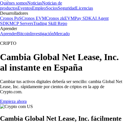
Quiénes somos
Noticias
Noticias de
productos
Eventos
Empleo
Socios
Seguridad
Licencias
Desarrolladores
Cronos PoS
Cronos EVM
Cronos zkEVM
Pay SDK
AI Agent
SDK
MCP Servers
Trading Skill Repo
Aprender
Aprender
Bitcoin
Investigación
Mercado
CRIPTO
Cambia Global Net Lease, Inc.
al instante en España
Cambiar tus activos digitales debería ser sencillo: cambia Global Net
Lease, Inc. rápidamente por cientos de criptos en la app de
Crypto.com.
Empieza ahora
Cambia Global Net Lease, Inc. fácilmente