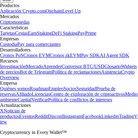
Productos
Aplicación Crypto.com
Onchain
Level Up
Mercados
Criptomonedas
Características
Tarjetas
Cestas
Earn
Staking
DeFi Staking
Pay
Prime
Empresas
Custodia
Pay para comerciantes
Desarrolladores
Cronos PoS
Cronos EVM
Cronos zkEVM
Pay SDK
AI Agent SDK
Recursos
Investigación
Mercado
Aprender
Conversor BTC/USD
Glosario
Widgets
de precios
Bot de Telegram
Política de reclamaciones
Asistencia
Crypto
Overview
Empresa
Quiénes somos
Roadmap
Empleo
Socios
Seguridad
Prueba de
reservas
Afiliado
Licencias
Centro de exploración de criptoactivos
Medio
ambiente
Capital
Verificar
Política de conflictos de intereses
Actualizaciones
X
Noticias de
productos
Eventos
Reddit
Discord
Instagram
Facebook
Linkedin
TradingV
iew
Cryptocurrency in Every Wallet™