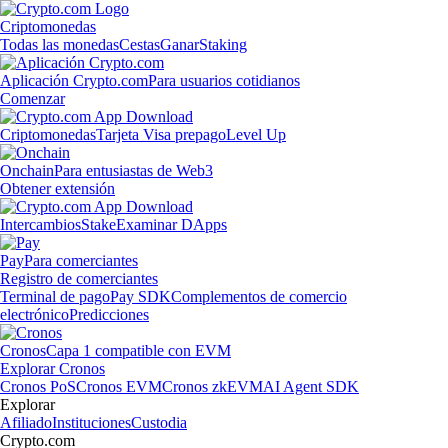
Criptomonedas
Todas las monedas
Cestas
Ganar
Staking
Aplicación Crypto.com
Para usuarios cotidianos
Comenzar
Criptomonedas
Tarjeta Visa prepago
Level Up
Onchain
Para entusiastas de Web3
Obtener extensión
Intercambios
Stake
Examinar DApps
Pay
Para comerciantes
Registro de comerciantes
Terminal de pago
Pay SDK
Complementos de comercio
electrónico
Predicciones
Cronos
Capa 1 compatible con EVM
Explorar Cronos
Cronos PoS
Cronos EVM
Cronos zkEVM
AI Agent SDK
Explorar
Afiliado
Instituciones
Custodia
Crypto.com