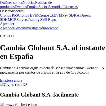
Quiénes somos
Noticias
Noticias de
productos
Eventos
Empleo
Socios
Seguridad
Licencias
Desarrolladores
Cronos PoS
Cronos EVM
Cronos zkEVM
Pay SDK
AI Agent
SDK
MCP Servers
Trading Skill Repo
Aprender
Aprender
Bitcoin
Investigación
Mercado
CRIPTO
Cambia Globant S.A. al instante
en España
Cambiar tus activos digitales debería ser sencillo: cambia Globant S.A.
rápidamente por cientos de criptos en la app de Crypto.com.
Empieza ahora
Cambia Globant S.A. fácilmente