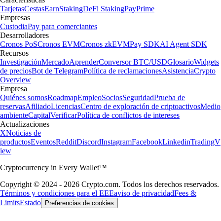
Tarjetas
Cestas
Earn
Staking
DeFi Staking
Pay
Prime
Empresas
Custodia
Pay para comerciantes
Desarrolladores
Cronos PoS
Cronos EVM
Cronos zkEVM
Pay SDK
AI Agent SDK
Recursos
Investigación
Mercado
Aprender
Conversor BTC/USD
Glosario
Widgets
de precios
Bot de Telegram
Política de reclamaciones
Asistencia
Crypto
Overview
Empresa
Quiénes somos
Roadmap
Empleo
Socios
Seguridad
Prueba de
reservas
Afiliado
Licencias
Centro de exploración de criptoactivos
Medio
ambiente
Capital
Verificar
Política de conflictos de intereses
Actualizaciones
X
Noticias de
productos
Eventos
Reddit
Discord
Instagram
Facebook
Linkedin
TradingV
iew
Cryptocurrency in Every Wallet™
Copyright © 2024 - 2026 Crypto.com. Todos los derechos reservados.
Términos y condiciones para el EEE
aviso de privacidad
Fees &
Limits
Estado
Preferencias de cookies