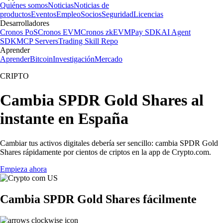
Quiénes somos
Noticias
Noticias de
productos
Eventos
Empleo
Socios
Seguridad
Licencias
Desarrolladores
Cronos PoS
Cronos EVM
Cronos zkEVM
Pay SDK
AI Agent
SDK
MCP Servers
Trading Skill Repo
Aprender
Aprender
Bitcoin
Investigación
Mercado
CRIPTO
Cambia SPDR Gold Shares al
instante en España
Cambiar tus activos digitales debería ser sencillo: cambia SPDR Gold
Shares rápidamente por cientos de criptos en la app de Crypto.com.
Empieza ahora
Cambia SPDR Gold Shares fácilmente