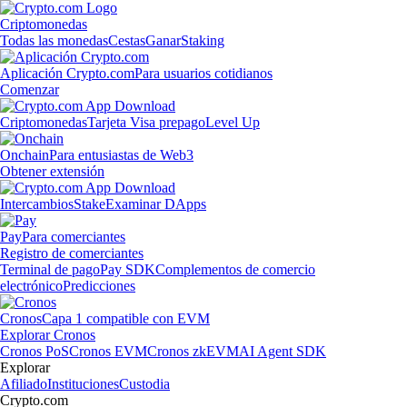
Criptomonedas
Todas las monedas
Cestas
Ganar
Staking
Aplicación Crypto.com
Para usuarios cotidianos
Comenzar
Criptomonedas
Tarjeta Visa prepago
Level Up
Onchain
Para entusiastas de Web3
Obtener extensión
Intercambios
Stake
Examinar DApps
Pay
Para comerciantes
Registro de comerciantes
Terminal de pago
Pay SDK
Complementos de comercio
electrónico
Predicciones
Cronos
Capa 1 compatible con EVM
Explorar Cronos
Cronos PoS
Cronos EVM
Cronos zkEVM
AI Agent SDK
Explorar
Afiliado
Instituciones
Custodia
Crypto.com