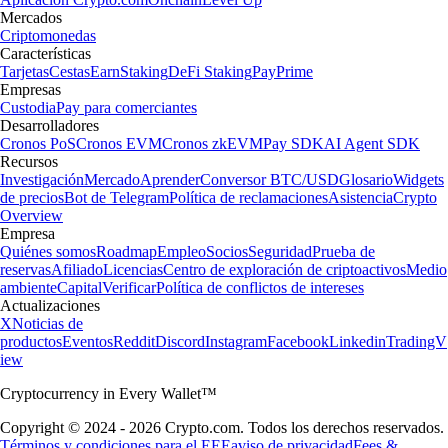
Mercados
Criptomonedas
Características
Tarjetas
Cestas
Earn
Staking
DeFi Staking
Pay
Prime
Empresas
Custodia
Pay para comerciantes
Desarrolladores
Cronos PoS
Cronos EVM
Cronos zkEVM
Pay SDK
AI Agent SDK
Recursos
Investigación
Mercado
Aprender
Conversor BTC/USD
Glosario
Widgets
de precios
Bot de Telegram
Política de reclamaciones
Asistencia
Crypto
Overview
Empresa
Quiénes somos
Roadmap
Empleo
Socios
Seguridad
Prueba de
reservas
Afiliado
Licencias
Centro de exploración de criptoactivos
Medio
ambiente
Capital
Verificar
Política de conflictos de intereses
Actualizaciones
X
Noticias de
productos
Eventos
Reddit
Discord
Instagram
Facebook
Linkedin
TradingV
iew
Cryptocurrency in Every Wallet™
Copyright © 2024 - 2026 Crypto.com. Todos los derechos reservados.
Términos y condiciones para el EEE
aviso de privacidad
Fees &