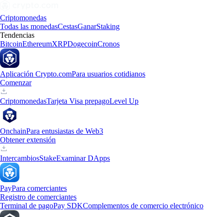
Criptomonedas
Todas las monedas
Cestas
Ganar
Staking
Tendencias
Bitcoin
Ethereum
XRP
Dogecoin
Cronos
Aplicación Crypto.com
Para usuarios cotidianos
Comenzar
Criptomonedas
Tarjeta Visa prepago
Level Up
Onchain
Para entusiastas de Web3
Obtener extensión
Intercambios
Stake
Examinar DApps
Pay
Para comerciantes
Registro de comerciantes
Terminal de pago
Pay SDK
Complementos de comercio electrónico