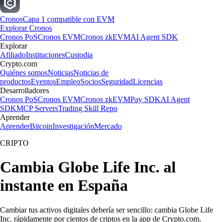
Cronos
Capa 1 compatible con EVM
Explorar Cronos
Cronos PoS
Cronos EVM
Cronos zkEVM
AI Agent SDK
Explorar
Afiliado
Instituciones
Custodia
Crypto.com
Quiénes somos
Noticias
Noticias de
productos
Eventos
Empleo
Socios
Seguridad
Licencias
Desarrolladores
Cronos PoS
Cronos EVM
Cronos zkEVM
Pay SDK
AI Agent
SDK
MCP Servers
Trading Skill Repo
Aprender
Aprender
Bitcoin
Investigación
Mercado
CRIPTO
Cambia Globe Life Inc. al
instante en España
Cambiar tus activos digitales debería ser sencillo: cambia Globe Life
Inc. rápidamente por cientos de criptos en la app de Crypto.com.