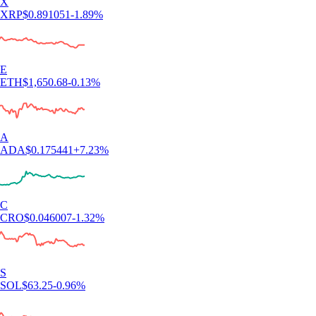
X
XRP
$
0.891051
-1.89
%
E
ETH
$
1,650.68
-0.13
%
A
ADA
$
0.175441
+
7.23
%
C
CRO
$
0.046007
-1.32
%
S
SOL
$
63.25
-0.96
%