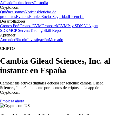
Afiliado
Instituciones
Custodia
Crypto.com
Quiénes somos
Noticias
Noticias de
productos
Eventos
Empleo
Socios
Seguridad
Licencias
Desarrolladores
Cronos PoS
Cronos EVM
Cronos zkEVM
Pay SDK
AI Agent
SDK
MCP Servers
Trading Skill Repo
Aprender
Aprender
Bitcoin
Investigación
Mercado
CRIPTO
Cambia Gilead Sciences, Inc. al
instante en España
Cambiar tus activos digitales debería ser sencillo: cambia Gilead
Sciences, Inc. rápidamente por cientos de criptos en la app de
Crypto.com.
Empieza ahora