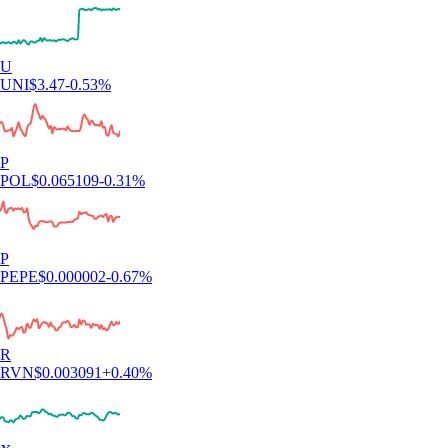
U
UNI
$
3.47
-0.53
%
P
POL
$
0.065109
-0.31
%
P
PEPE
$
0.000002
-0.67
%
R
RVN
$
0.003091
+
0.40
%