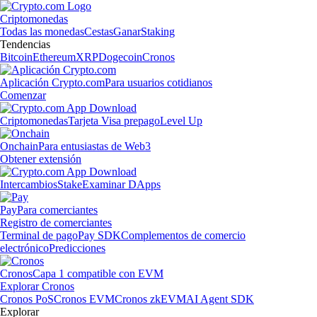
Criptomonedas
Todas las monedas
Cestas
Ganar
Staking
Tendencias
Bitcoin
Ethereum
XRP
Dogecoin
Cronos
Aplicación Crypto.com
Para usuarios cotidianos
Comenzar
Criptomonedas
Tarjeta Visa prepago
Level Up
Onchain
Para entusiastas de Web3
Obtener extensión
Intercambios
Stake
Examinar DApps
Pay
Para comerciantes
Registro de comerciantes
Terminal de pago
Pay SDK
Complementos de comercio
electrónico
Predicciones
Cronos
Capa 1 compatible con EVM
Explorar Cronos
Cronos PoS
Cronos EVM
Cronos zkEVM
AI Agent SDK
Explorar