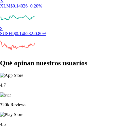
X
XLM
$
0.14026
+
0.20
%
S
SUSHI
$
0.146232
-0.80
%
Qué opinan nuestros usuarios
4.7
320k Reviews
4.5