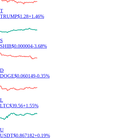
T
TRUMP
$
1.28
+
1.46
%
S
SHIB
$
0.000004
-3.68
%
D
DOGE
$
0.060149
-0.35
%
L
LTC
$
39.56
+
1.55
%
U
USDT
$
0.867182
+
0.19
%