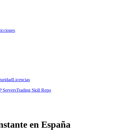
icciones
guridad
Licencias
 Servers
Trading Skill Repo
nstante en España