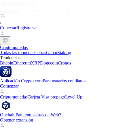
Mercados
Particulares
Empresas
Descubrir
/
Conectar
Registrarse
Criptomonedas
Todas las monedas
Cestas
Ganar
Staking
Tendencias
Bitcoin
Ethereum
XRP
Dogecoin
Cronos
Aplicación Crypto.com
Para usuarios cotidianos
Comenzar
Criptomonedas
Tarjeta Visa prepago
Level Up
Onchain
Para entusiastas de Web3
Obtener extensión