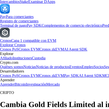
Intercambios
Stake
Examinar DApps
Pay
Para comerciantes
Registro de comerciantes
Terminal de pago
Pay SDK
Complementos de comercio electrónico
Pred
Cronos
Capa 1 compatible con EVM
Explorar Cronos
Cronos PoS
Cronos EVM
Cronos zkEVM
AI Agent SDK
Explorar
Afiliado
Instituciones
Custodia
Crypto.com
Quiénes somos
Noticias
Noticias de productos
Eventos
Empleo
Socios
Se
Desarrolladores
Cronos PoS
Cronos EVM
Cronos zkEVM
Pay SDK
AI Agent SDK
MCP
Aprender
Aprender
Bitcoin
Investigación
Mercado
CRIPTO
Cambia Gold Fields Limited al i