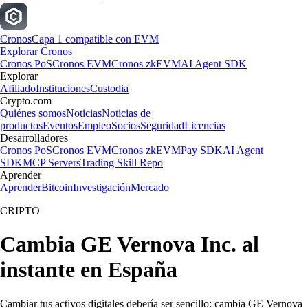
Cronos
Capa 1 compatible con EVM
Explorar Cronos
Cronos PoS
Cronos EVM
Cronos zkEVM
AI Agent SDK
Explorar
Afiliado
Instituciones
Custodia
Crypto.com
Quiénes somos
Noticias
Noticias de
productos
Eventos
Empleo
Socios
Seguridad
Licencias
Desarrolladores
Cronos PoS
Cronos EVM
Cronos zkEVM
Pay SDK
AI Agent
SDK
MCP Servers
Trading Skill Repo
Aprender
Aprender
Bitcoin
Investigación
Mercado
CRIPTO
Cambia GE Vernova Inc. al
instante en España
Cambiar tus activos digitales debería ser sencillo: cambia GE Vernova