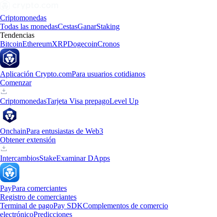
Criptomonedas
Todas las monedas
Cestas
Ganar
Staking
Tendencias
Bitcoin
Ethereum
XRP
Dogecoin
Cronos
Aplicación Crypto.com
Para usuarios cotidianos
Comenzar
Criptomonedas
Tarjeta Visa prepago
Level Up
Onchain
Para entusiastas de Web3
Obtener extensión
Intercambios
Stake
Examinar DApps
Pay
Para comerciantes
Registro de comerciantes
Terminal de pago
Pay SDK
Complementos de comercio
electrónico
Predicciones