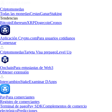
Criptomonedas
Todas las monedas
Cestas
Ganar
Staking
Tendencias
Bitcoin
Ethereum
XRP
Dogecoin
Cronos
Aplicación Crypto.com
Para usuarios cotidianos
Comenzar
Criptomonedas
Tarjeta Visa prepago
Level Up
Onchain
Para entusiastas de Web3
Obtener extensión
Intercambios
Stake
Examinar DApps
Pay
Para comerciantes
Registro de comerciantes
Terminal de pago
Pay SDK
Complementos de comercio
electrónico
Predicciones