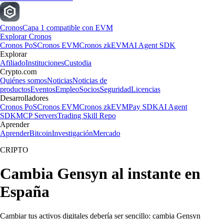
Cronos
Capa 1 compatible con EVM
Explorar Cronos
Cronos PoS
Cronos EVM
Cronos zkEVM
AI Agent SDK
Explorar
Afiliado
Instituciones
Custodia
Crypto.com
Quiénes somos
Noticias
Noticias de
productos
Eventos
Empleo
Socios
Seguridad
Licencias
Desarrolladores
Cronos PoS
Cronos EVM
Cronos zkEVM
Pay SDK
AI Agent
SDK
MCP Servers
Trading Skill Repo
Aprender
Aprender
Bitcoin
Investigación
Mercado
CRIPTO
Cambia Gensyn al instante en
España
Cambiar tus activos digitales debería ser sencillo: cambia Gensyn