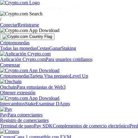
Mercados
Particulares
Empresas
Descubrir
/
Conectar
Registrarse
Criptomonedas
Todas las monedas
Cestas
Ganar
Staking
Aplicación Crypto.com
Para usuarios cotidianos
Comenzar
Criptomonedas
Tarjeta Visa prepago
Level Up
Onchain
Para entusiastas de Web3
Obtener extensión
Intercambios
Stake
Examinar DApps
Pay
Para comerciantes
Registro de comerciantes
Terminal de pago
Pay SDK
Complementos de comercio electrónico
Pred
Cronos
Capa 1 compatible con EVM