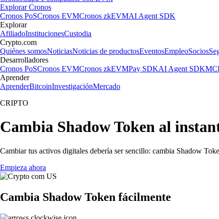
Explorar Cronos
Cronos PoS
Cronos EVM
Cronos zkEVM
AI Agent SDK
Explorar
Afiliado
Instituciones
Custodia
Crypto.com
Quiénes somos
Noticias
Noticias de productos
Eventos
Empleo
Socios
Se
Desarrolladores
Cronos PoS
Cronos EVM
Cronos zkEVM
Pay SDK
AI Agent SDK
MCP
Aprender
Aprender
Bitcoin
Investigación
Mercado
CRIPTO
Cambia Shadow Token al instan
Cambiar tus activos digitales debería ser sencillo: cambia Shadow Tok
Empieza ahora
Cambia Shadow Token fácilmente