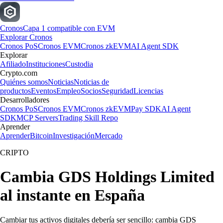
Cronos
Capa 1 compatible con EVM
Explorar Cronos
Cronos PoS
Cronos EVM
Cronos zkEVM
AI Agent SDK
Explorar
Afiliado
Instituciones
Custodia
Crypto.com
Quiénes somos
Noticias
Noticias de
productos
Eventos
Empleo
Socios
Seguridad
Licencias
Desarrolladores
Cronos PoS
Cronos EVM
Cronos zkEVM
Pay SDK
AI Agent
SDK
MCP Servers
Trading Skill Repo
Aprender
Aprender
Bitcoin
Investigación
Mercado
CRIPTO
Cambia GDS Holdings Limited
al instante en España
Cambiar tus activos digitales debería ser sencillo: cambia GDS