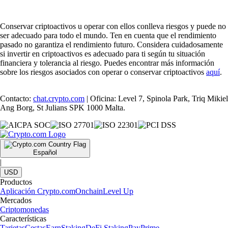
Conservar criptoactivos u operar con ellos conlleva riesgos y puede no
ser adecuado para todo el mundo. Ten en cuenta que el rendimiento
pasado no garantiza el rendimiento futuro. Considera cuidadosamente
si invertir en criptoactivos es adecuado para ti según tu situación
financiera y tolerancia al riesgo. Puedes encontrar más información
sobre los riesgos asociados con operar o conservar criptoactivos
aquí
.
Contacto:
chat.crypto.com
| Oficina: Level 7, Spinola Park, Triq Mikiel
Ang Borg, St Julians SPK 1000 Malta.
Español
|
USD
Productos
Aplicación Crypto.com
Onchain
Level Up
Mercados
Criptomonedas
Características
Tarjetas
Cestas
Earn
Staking
DeFi Staking
Pay
Prime