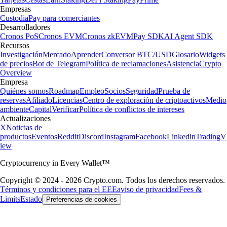
Empresas
Custodia
Pay para comerciantes
Desarrolladores
Cronos PoS
Cronos EVM
Cronos zkEVM
Pay SDK
AI Agent SDK
Recursos
Investigación
Mercado
Aprender
Conversor BTC/USD
Glosario
Widgets
de precios
Bot de Telegram
Política de reclamaciones
Asistencia
Crypto
Overview
Empresa
Quiénes somos
Roadmap
Empleo
Socios
Seguridad
Prueba de
reservas
Afiliado
Licencias
Centro de exploración de criptoactivos
Medio
ambiente
Capital
Verificar
Política de conflictos de intereses
Actualizaciones
X
Noticias de
productos
Eventos
Reddit
Discord
Instagram
Facebook
Linkedin
TradingV
iew
Cryptocurrency in Every Wallet™
Copyright © 2024 - 2026 Crypto.com. Todos los derechos reservados.
Términos y condiciones para el EEE
aviso de privacidad
Fees &
Limits
Estado
Preferencias de cookies