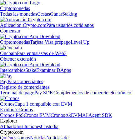
Criptomonedas
Todas las monedas
Cestas
Ganar
Staking
Aplicación Crypto.com
Para usuarios cotidianos
Comenzar
Criptomonedas
Tarjeta Visa prepago
Level Up
Onchain
Para entusiastas de Web3
Obtener extensión
Intercambios
Stake
Examinar DApps
Pay
Para comerciantes
Registro de comerciantes
Terminal de pago
Pay SDK
Complementos de comercio electrónico
Cronos
Capa 1 compatible con EVM
Explorar Cronos
Cronos PoS
Cronos EVM
Cronos zkEVM
AI Agent SDK
Explorar
Afiliado
Instituciones
Custodia
Crypto.com
Quiénes somos
Noticias
Noticias de