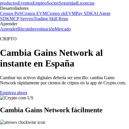
productos
Eventos
Empleo
Socios
Seguridad
Licencias
Desarrolladores
Cronos PoS
Cronos EVM
Cronos zkEVM
Pay SDK
AI Agent
SDK
MCP Servers
Trading Skill Repo
Aprender
Aprender
Bitcoin
Investigación
Mercado
CRIPTO
Cambia Gains Network al
instante en España
Cambiar tus activos digitales debería ser sencillo: cambia Gains
Network rápidamente por cientos de criptos en la app de Crypto.com.
Empieza ahora
Cambia Gains Network fácilmente