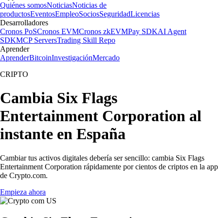
Quiénes somos
Noticias
Noticias de
productos
Eventos
Empleo
Socios
Seguridad
Licencias
Desarrolladores
Cronos PoS
Cronos EVM
Cronos zkEVM
Pay SDK
AI Agent
SDK
MCP Servers
Trading Skill Repo
Aprender
Aprender
Bitcoin
Investigación
Mercado
CRIPTO
Cambia Six Flags
Entertainment Corporation al
instante en España
Cambiar tus activos digitales debería ser sencillo: cambia Six Flags
Entertainment Corporation rápidamente por cientos de criptos en la app
de Crypto.com.
Empieza ahora