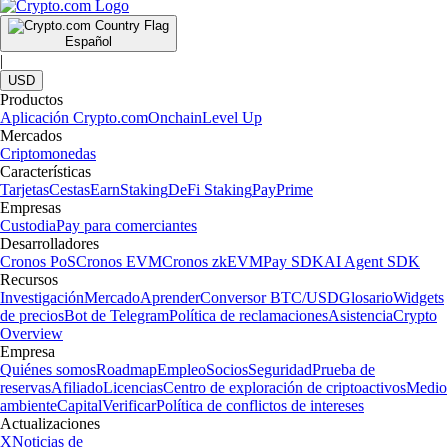
Español
|
USD
Productos
Aplicación Crypto.com
Onchain
Level Up
Mercados
Criptomonedas
Características
Tarjetas
Cestas
Earn
Staking
DeFi Staking
Pay
Prime
Empresas
Custodia
Pay para comerciantes
Desarrolladores
Cronos PoS
Cronos EVM
Cronos zkEVM
Pay SDK
AI Agent SDK
Recursos
Investigación
Mercado
Aprender
Conversor BTC/USD
Glosario
Widgets
de precios
Bot de Telegram
Política de reclamaciones
Asistencia
Crypto
Overview
Empresa
Quiénes somos
Roadmap
Empleo
Socios
Seguridad
Prueba de
reservas
Afiliado
Licencias
Centro de exploración de criptoactivos
Medio
ambiente
Capital
Verificar
Política de conflictos de intereses
Actualizaciones
X
Noticias de