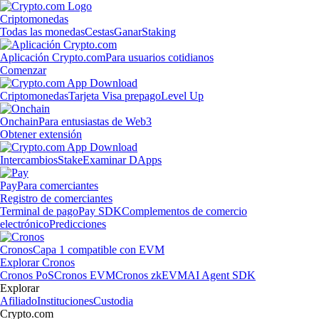
Criptomonedas
Todas las monedas
Cestas
Ganar
Staking
Aplicación Crypto.com
Para usuarios cotidianos
Comenzar
Criptomonedas
Tarjeta Visa prepago
Level Up
Onchain
Para entusiastas de Web3
Obtener extensión
Intercambios
Stake
Examinar DApps
Pay
Para comerciantes
Registro de comerciantes
Terminal de pago
Pay SDK
Complementos de comercio
electrónico
Predicciones
Cronos
Capa 1 compatible con EVM
Explorar Cronos
Cronos PoS
Cronos EVM
Cronos zkEVM
AI Agent SDK
Explorar
Afiliado
Instituciones
Custodia
Crypto.com