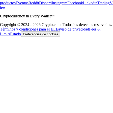
productos
Eventos
Reddit
Discord
Instagram
Facebook
Linkedin
TradingV
iew
Cryptocurrency in Every Wallet™
Copyright © 2024 - 2026 Crypto.com. Todos los derechos reservados.
Términos y condiciones para el EEE
aviso de privacidad
Fees &
Limits
Estado
Preferencias de cookies