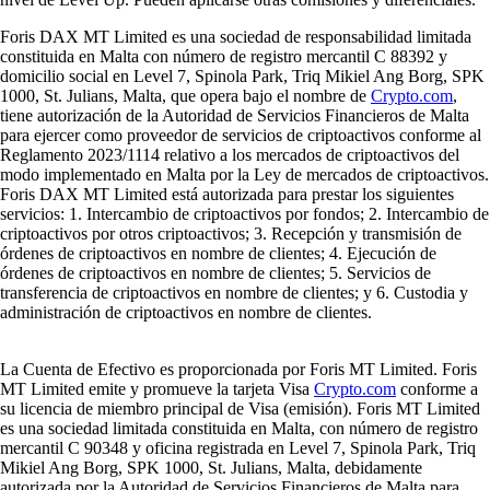
Foris DAX MT Limited es una sociedad de responsabilidad limitada
constituida en Malta con número de registro mercantil C 88392 y
domicilio social en Level 7, Spinola Park, Triq Mikiel Ang Borg, SPK
1000, St. Julians, Malta, que opera bajo el nombre de
Crypto.com
,
tiene autorización de la Autoridad de Servicios Financieros de Malta
para ejercer como proveedor de servicios de criptoactivos conforme al
Reglamento 2023/1114 relativo a los mercados de criptoactivos del
modo implementado en Malta por la Ley de mercados de criptoactivos.
Foris DAX MT Limited está autorizada para prestar los siguientes
servicios: 1. Intercambio de criptoactivos por fondos; 2. Intercambio de
criptoactivos por otros criptoactivos; 3. Recepción y transmisión de
órdenes de criptoactivos en nombre de clientes; 4. Ejecución de
órdenes de criptoactivos en nombre de clientes; 5. Servicios de
transferencia de criptoactivos en nombre de clientes; y 6. Custodia y
administración de criptoactivos en nombre de clientes.
La Cuenta de Efectivo es proporcionada por Foris MT Limited. Foris
MT Limited emite y promueve la tarjeta Visa
Crypto.com
conforme a
su licencia de miembro principal de Visa (emisión). Foris MT Limited
es una sociedad limitada constituida en Malta, con número de registro
mercantil C 90348 y oficina registrada en Level 7, Spinola Park, Triq
Mikiel Ang Borg, SPK 1000, St. Julians, Malta, debidamente
autorizada por la Autoridad de Servicios Financieros de Malta para