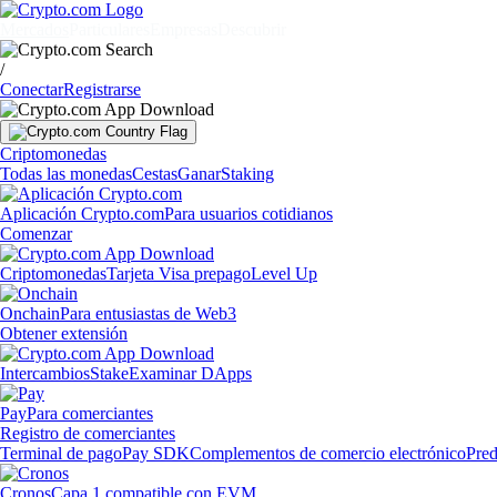
Mercados
Particulares
Empresas
Descubrir
/
Conectar
Registrarse
Criptomonedas
Todas las monedas
Cestas
Ganar
Staking
Aplicación Crypto.com
Para usuarios cotidianos
Comenzar
Criptomonedas
Tarjeta Visa prepago
Level Up
Onchain
Para entusiastas de Web3
Obtener extensión
Intercambios
Stake
Examinar DApps
Pay
Para comerciantes
Registro de comerciantes
Terminal de pago
Pay SDK
Complementos de comercio electrónico
Pred
Cronos
Capa 1 compatible con EVM