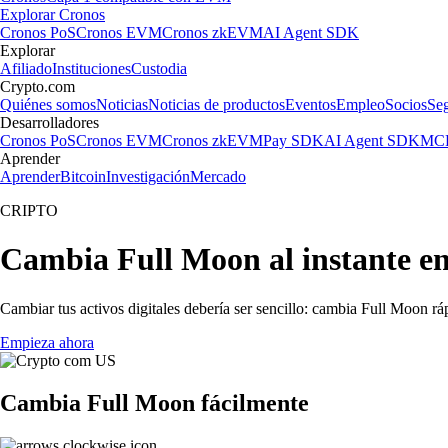
Explorar Cronos
Cronos PoS
Cronos EVM
Cronos zkEVM
AI Agent SDK
Explorar
Afiliado
Instituciones
Custodia
Crypto.com
Quiénes somos
Noticias
Noticias de productos
Eventos
Empleo
Socios
Se
Desarrolladores
Cronos PoS
Cronos EVM
Cronos zkEVM
Pay SDK
AI Agent SDK
MCP
Aprender
Aprender
Bitcoin
Investigación
Mercado
CRIPTO
Cambia Full Moon al instante e
Cambiar tus activos digitales debería ser sencillo: cambia Full Moon r
Empieza ahora
Cambia Full Moon fácilmente