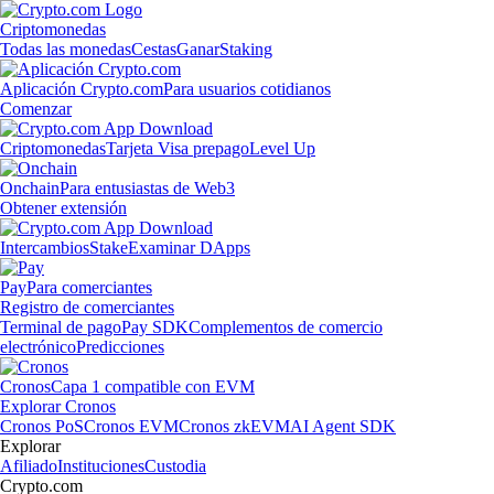
Criptomonedas
Todas las monedas
Cestas
Ganar
Staking
Aplicación Crypto.com
Para usuarios cotidianos
Comenzar
Criptomonedas
Tarjeta Visa prepago
Level Up
Onchain
Para entusiastas de Web3
Obtener extensión
Intercambios
Stake
Examinar DApps
Pay
Para comerciantes
Registro de comerciantes
Terminal de pago
Pay SDK
Complementos de comercio
electrónico
Predicciones
Cronos
Capa 1 compatible con EVM
Explorar Cronos
Cronos PoS
Cronos EVM
Cronos zkEVM
AI Agent SDK
Explorar
Afiliado
Instituciones
Custodia
Crypto.com