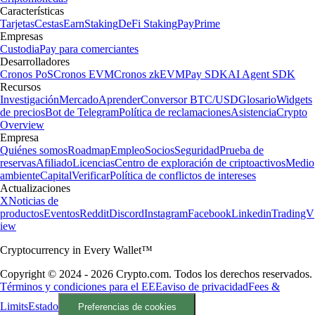
Características
Tarjetas
Cestas
Earn
Staking
DeFi Staking
Pay
Prime
Empresas
Custodia
Pay para comerciantes
Desarrolladores
Cronos PoS
Cronos EVM
Cronos zkEVM
Pay SDK
AI Agent SDK
Recursos
Investigación
Mercado
Aprender
Conversor BTC/USD
Glosario
Widgets
de precios
Bot de Telegram
Política de reclamaciones
Asistencia
Crypto
Overview
Empresa
Quiénes somos
Roadmap
Empleo
Socios
Seguridad
Prueba de
reservas
Afiliado
Licencias
Centro de exploración de criptoactivos
Medio
ambiente
Capital
Verificar
Política de conflictos de intereses
Actualizaciones
X
Noticias de
productos
Eventos
Reddit
Discord
Instagram
Facebook
Linkedin
TradingV
iew
Cryptocurrency in Every Wallet™
Copyright © 2024 - 2026 Crypto.com. Todos los derechos reservados.
Términos y condiciones para el EEE
aviso de privacidad
Fees &
Limits
Estado
Preferencias de cookies