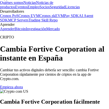
Quiénes somos
Noticias
Noticias de
productos
Eventos
Empleo
Socios
Seguridad
Licencias
Desarrolladores
Cronos PoS
Cronos EVM
Cronos zkEVM
Pay SDK
AI Agent
SDK
MCP Servers
Trading Skill Repo
Aprender
Aprender
Bitcoin
Investigación
Mercado
CRIPTO
Cambia Fortive Corporation al
instante en España
Cambiar tus activos digitales debería ser sencillo: cambia Fortive
Corporation rápidamente por cientos de criptos en la app de
Crypto.com.
Empieza ahora
Cambia Fortive Corporation fácilmente