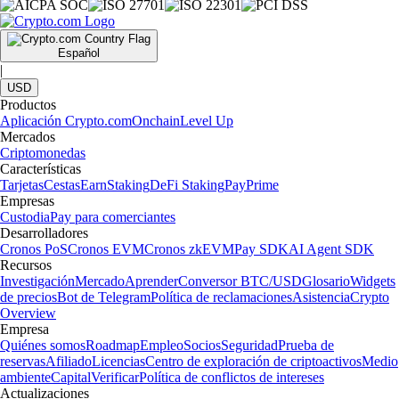
Español
|
USD
Productos
Aplicación Crypto.com
Onchain
Level Up
Mercados
Criptomonedas
Características
Tarjetas
Cestas
Earn
Staking
DeFi Staking
Pay
Prime
Empresas
Custodia
Pay para comerciantes
Desarrolladores
Cronos PoS
Cronos EVM
Cronos zkEVM
Pay SDK
AI Agent SDK
Recursos
Investigación
Mercado
Aprender
Conversor BTC/USD
Glosario
Widgets
de precios
Bot de Telegram
Política de reclamaciones
Asistencia
Crypto
Overview
Empresa
Quiénes somos
Roadmap
Empleo
Socios
Seguridad
Prueba de
reservas
Afiliado
Licencias
Centro de exploración de criptoactivos
Medio
ambiente
Capital
Verificar
Política de conflictos de intereses
Actualizaciones