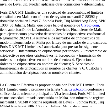
nivel de Level Up. Pueden aplicarse otras comisiones y diferenciales.
Foris DAX MT Limited es una sociedad de responsabilidad limitada
constituida en Malta con número de registro mercantil C 88392 y
domicilio social en Level 7, Spinola Park, Triq Mikiel Ang Borg, SPK
1000, St. Julians, Malta, que opera bajo el nombre de
Crypto.com
,
tiene autorización de la Autoridad de Servicios Financieros de Malta
para ejercer como proveedor de servicios de criptoactivos conforme al
Reglamento 2023/1114 relativo a los mercados de criptoactivos del
modo implementado en Malta por la Ley de mercados de criptoactivos.
Foris DAX MT Limited está autorizada para prestar los siguientes
servicios: 1. Intercambio de criptoactivos por fondos; 2. Intercambio de
criptoactivos por otros criptoactivos; 3. Recepción y transmisión de
órdenes de criptoactivos en nombre de clientes; 4. Ejecución de
órdenes de criptoactivos en nombre de clientes; 5. Servicios de
transferencia de criptoactivos en nombre de clientes; y 6. Custodia y
administración de criptoactivos en nombre de clientes.
La Cuenta de Efectivo es proporcionada por Foris MT Limited. Foris
MT Limited emite y promueve la tarjeta Visa
Crypto.com
conforme a
su licencia de miembro principal de Visa (emisión). Foris MT Limited
es una sociedad limitada constituida en Malta, con número de registro
mercantil C 90348 y oficina registrada en Level 7, Spinola Park, Triq
Mikiel Ang Borg, SPK 1000, St. Julians, Malta, debidamente