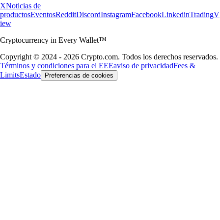
X
Noticias de
productos
Eventos
Reddit
Discord
Instagram
Facebook
Linkedin
TradingV
iew
Cryptocurrency in Every Wallet™
Copyright © 2024 - 2026 Crypto.com. Todos los derechos reservados.
Términos y condiciones para el EEE
aviso de privacidad
Fees &
Limits
Estado
Preferencias de cookies