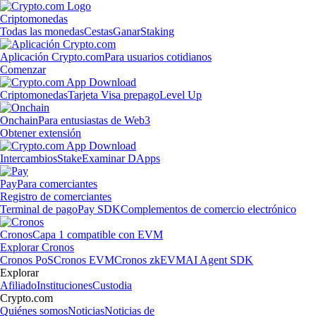
Criptomonedas
Todas las monedas
Cestas
Ganar
Staking
Aplicación Crypto.com
Para usuarios cotidianos
Comenzar
Criptomonedas
Tarjeta Visa prepago
Level Up
Onchain
Para entusiastas de Web3
Obtener extensión
Intercambios
Stake
Examinar DApps
Pay
Para comerciantes
Registro de comerciantes
Terminal de pago
Pay SDK
Complementos de comercio electrónico
Cronos
Capa 1 compatible con EVM
Explorar Cronos
Cronos PoS
Cronos EVM
Cronos zkEVM
AI Agent SDK
Explorar
Afiliado
Instituciones
Custodia
Crypto.com
Quiénes somos
Noticias
Noticias de