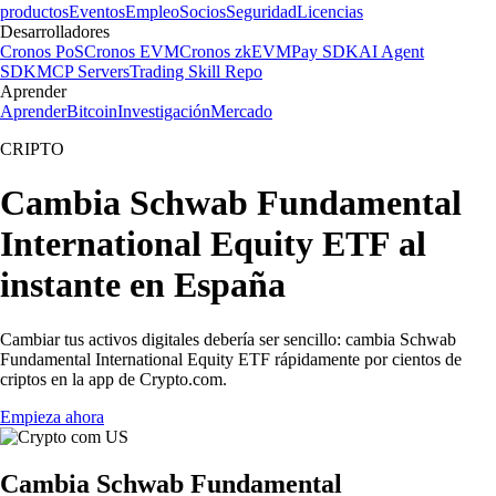
productos
Eventos
Empleo
Socios
Seguridad
Licencias
Desarrolladores
Cronos PoS
Cronos EVM
Cronos zkEVM
Pay SDK
AI Agent
SDK
MCP Servers
Trading Skill Repo
Aprender
Aprender
Bitcoin
Investigación
Mercado
CRIPTO
Cambia Schwab Fundamental
International Equity ETF al
instante en España
Cambiar tus activos digitales debería ser sencillo: cambia Schwab
Fundamental International Equity ETF rápidamente por cientos de
criptos en la app de Crypto.com.
Empieza ahora
Cambia Schwab Fundamental