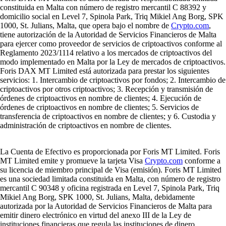
constituida en Malta con número de registro mercantil C 88392 y
domicilio social en Level 7, Spinola Park, Triq Mikiel Ang Borg, SPK
1000, St. Julians, Malta, que opera bajo el nombre de
Crypto.com
,
tiene autorización de la Autoridad de Servicios Financieros de Malta
para ejercer como proveedor de servicios de criptoactivos conforme al
Reglamento 2023/1114 relativo a los mercados de criptoactivos del
modo implementado en Malta por la Ley de mercados de criptoactivos.
Foris DAX MT Limited está autorizada para prestar los siguientes
servicios: 1. Intercambio de criptoactivos por fondos; 2. Intercambio de
criptoactivos por otros criptoactivos; 3. Recepción y transmisión de
órdenes de criptoactivos en nombre de clientes; 4. Ejecución de
órdenes de criptoactivos en nombre de clientes; 5. Servicios de
transferencia de criptoactivos en nombre de clientes; y 6. Custodia y
administración de criptoactivos en nombre de clientes.
La Cuenta de Efectivo es proporcionada por Foris MT Limited. Foris
MT Limited emite y promueve la tarjeta Visa
Crypto.com
conforme a
su licencia de miembro principal de Visa (emisión). Foris MT Limited
es una sociedad limitada constituida en Malta, con número de registro
mercantil C 90348 y oficina registrada en Level 7, Spinola Park, Triq
Mikiel Ang Borg, SPK 1000, St. Julians, Malta, debidamente
autorizada por la Autoridad de Servicios Financieros de Malta para
emitir dinero electrónico en virtud del anexo III de la Ley de
instituciones financieras que regula las instituciones de dinero