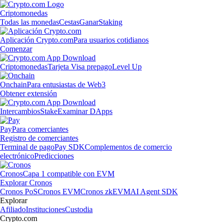
Criptomonedas
Todas las monedas
Cestas
Ganar
Staking
Aplicación Crypto.com
Para usuarios cotidianos
Comenzar
Criptomonedas
Tarjeta Visa prepago
Level Up
Onchain
Para entusiastas de Web3
Obtener extensión
Intercambios
Stake
Examinar DApps
Pay
Para comerciantes
Registro de comerciantes
Terminal de pago
Pay SDK
Complementos de comercio
electrónico
Predicciones
Cronos
Capa 1 compatible con EVM
Explorar Cronos
Cronos PoS
Cronos EVM
Cronos zkEVM
AI Agent SDK
Explorar
Afiliado
Instituciones
Custodia
Crypto.com