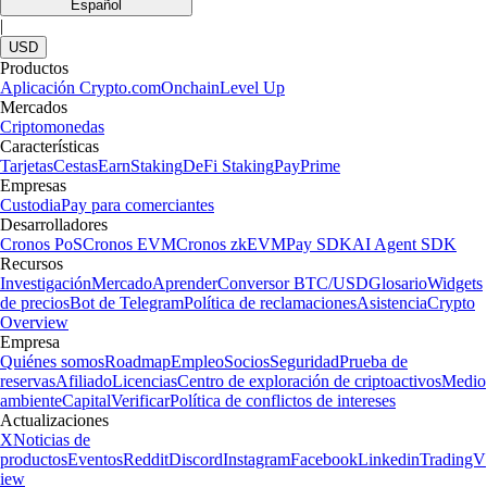
Español
|
USD
Productos
Aplicación Crypto.com
Onchain
Level Up
Mercados
Criptomonedas
Características
Tarjetas
Cestas
Earn
Staking
DeFi Staking
Pay
Prime
Empresas
Custodia
Pay para comerciantes
Desarrolladores
Cronos PoS
Cronos EVM
Cronos zkEVM
Pay SDK
AI Agent SDK
Recursos
Investigación
Mercado
Aprender
Conversor BTC/USD
Glosario
Widgets
de precios
Bot de Telegram
Política de reclamaciones
Asistencia
Crypto
Overview
Empresa
Quiénes somos
Roadmap
Empleo
Socios
Seguridad
Prueba de
reservas
Afiliado
Licencias
Centro de exploración de criptoactivos
Medio
ambiente
Capital
Verificar
Política de conflictos de intereses
Actualizaciones
X
Noticias de
productos
Eventos
Reddit
Discord
Instagram
Facebook
Linkedin
TradingV
iew