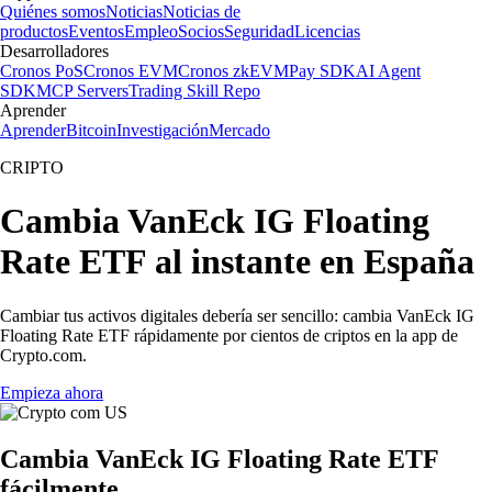
Quiénes somos
Noticias
Noticias de
productos
Eventos
Empleo
Socios
Seguridad
Licencias
Desarrolladores
Cronos PoS
Cronos EVM
Cronos zkEVM
Pay SDK
AI Agent
SDK
MCP Servers
Trading Skill Repo
Aprender
Aprender
Bitcoin
Investigación
Mercado
CRIPTO
Cambia VanEck IG Floating
Rate ETF al instante en España
Cambiar tus activos digitales debería ser sencillo: cambia VanEck IG
Floating Rate ETF rápidamente por cientos de criptos en la app de
Crypto.com.
Empieza ahora
Cambia VanEck IG Floating Rate ETF
fácilmente