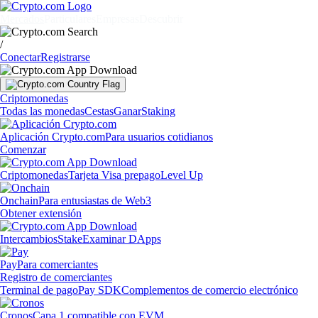
Mercados
Particulares
Empresas
Descubrir
/
Conectar
Registrarse
Criptomonedas
Todas las monedas
Cestas
Ganar
Staking
Aplicación Crypto.com
Para usuarios cotidianos
Comenzar
Criptomonedas
Tarjeta Visa prepago
Level Up
Onchain
Para entusiastas de Web3
Obtener extensión
Intercambios
Stake
Examinar DApps
Pay
Para comerciantes
Registro de comerciantes
Terminal de pago
Pay SDK
Complementos de comercio electrónico
Cronos
Capa 1 compatible con EVM