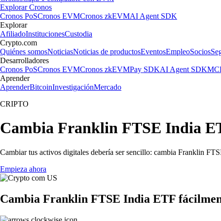
Explorar Cronos
Cronos PoS
Cronos EVM
Cronos zkEVM
AI Agent SDK
Explorar
Afiliado
Instituciones
Custodia
Crypto.com
Quiénes somos
Noticias
Noticias de productos
Eventos
Empleo
Socios
Se
Desarrolladores
Cronos PoS
Cronos EVM
Cronos zkEVM
Pay SDK
AI Agent SDK
MCP
Aprender
Aprender
Bitcoin
Investigación
Mercado
CRIPTO
Cambia Franklin FTSE India ETF
Cambiar tus activos digitales debería ser sencillo: cambia Franklin FT
Empieza ahora
Cambia Franklin FTSE India ETF fácilmen