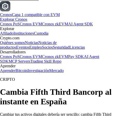
Cronos
Capa 1 compatible con EVM
Explorar Cronos
Cronos PoS
Cronos EVM
Cronos zkEVM
AI Agent SDK
Explorar
Afiliado
Instituciones
Custodia
Crypto.com
Quiénes somos
Noticias
Noticias de
productos
Eventos
Empleo
Socios
Seguridad
Licencias
Desarrolladores
Cronos PoS
Cronos EVM
Cronos zkEVM
Pay SDK
AI Agent
SDK
MCP Servers
Trading Skill Repo
Aprender
Aprender
Bitcoin
Investigación
Mercado
CRIPTO
Cambia Fifth Third Bancorp al
instante en España
Cambiar tus activos digitales debería ser sencillo: cambia Fifth Third