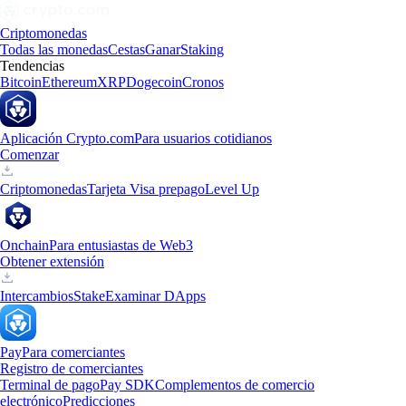
Criptomonedas
Todas las monedas
Cestas
Ganar
Staking
Tendencias
Bitcoin
Ethereum
XRP
Dogecoin
Cronos
Aplicación Crypto.com
Para usuarios cotidianos
Comenzar
Criptomonedas
Tarjeta Visa prepago
Level Up
Onchain
Para entusiastas de Web3
Obtener extensión
Intercambios
Stake
Examinar DApps
Pay
Para comerciantes
Registro de comerciantes
Terminal de pago
Pay SDK
Complementos de comercio
electrónico
Predicciones