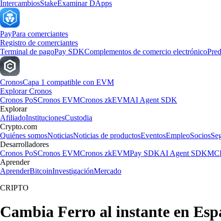
Intercambios
Stake
Examinar DApps
Pay
Para comerciantes
Registro de comerciantes
Terminal de pago
Pay SDK
Complementos de comercio electrónico
Pred
Cronos
Capa 1 compatible con EVM
Explorar Cronos
Cronos PoS
Cronos EVM
Cronos zkEVM
AI Agent SDK
Explorar
Afiliado
Instituciones
Custodia
Crypto.com
Quiénes somos
Noticias
Noticias de productos
Eventos
Empleo
Socios
Se
Desarrolladores
Cronos PoS
Cronos EVM
Cronos zkEVM
Pay SDK
AI Agent SDK
MCP
Aprender
Aprender
Bitcoin
Investigación
Mercado
CRIPTO
Cambia Ferro al instante en Es