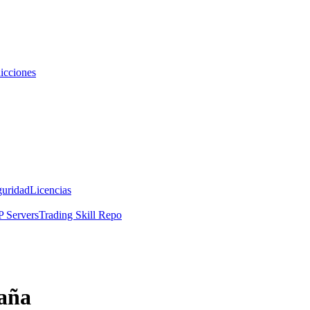
icciones
guridad
Licencias
 Servers
Trading Skill Repo
paña