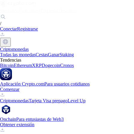
Mercados
Particulares
Empresas
Descubrir
/
Conectar
Registrarse
Criptomonedas
Todas las monedas
Cestas
Ganar
Staking
Tendencias
Bitcoin
Ethereum
XRP
Dogecoin
Cronos
Aplicación Crypto.com
Para usuarios cotidianos
Comenzar
Criptomonedas
Tarjeta Visa prepago
Level Up
Onchain
Para entusiastas de Web3
Obtener extensión