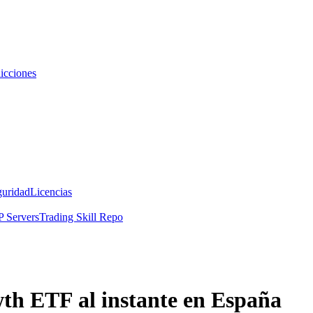
icciones
guridad
Licencias
 Servers
Trading Skill Repo
th ETF al instante en España