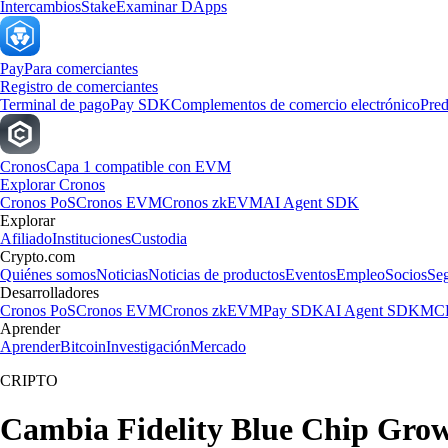
Intercambios
Stake
Examinar DApps
Pay
Para comerciantes
Registro de comerciantes
Terminal de pago
Pay SDK
Complementos de comercio electrónico
Pred
Cronos
Capa 1 compatible con EVM
Explorar Cronos
Cronos PoS
Cronos EVM
Cronos zkEVM
AI Agent SDK
Explorar
Afiliado
Instituciones
Custodia
Crypto.com
Quiénes somos
Noticias
Noticias de productos
Eventos
Empleo
Socios
Se
Desarrolladores
Cronos PoS
Cronos EVM
Cronos zkEVM
Pay SDK
AI Agent SDK
MCP
Aprender
Aprender
Bitcoin
Investigación
Mercado
CRIPTO
Cambia Fidelity Blue Chip Grow