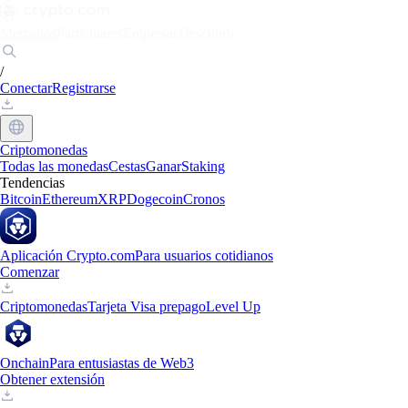
Mercados
Particulares
Empresas
Descubrir
/
Conectar
Registrarse
Criptomonedas
Todas las monedas
Cestas
Ganar
Staking
Tendencias
Bitcoin
Ethereum
XRP
Dogecoin
Cronos
Aplicación Crypto.com
Para usuarios cotidianos
Comenzar
Criptomonedas
Tarjeta Visa prepago
Level Up
Onchain
Para entusiastas de Web3
Obtener extensión