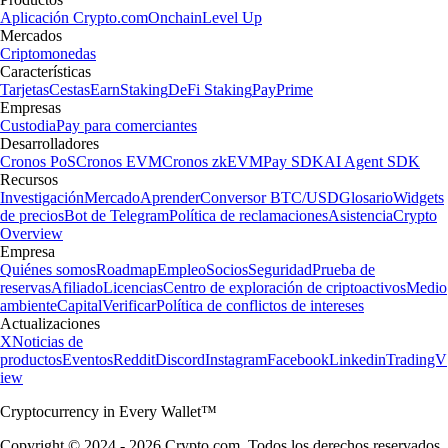
Aplicación Crypto.com
Onchain
Level Up
Mercados
Criptomonedas
Características
Tarjetas
Cestas
Earn
Staking
DeFi Staking
Pay
Prime
Empresas
Custodia
Pay para comerciantes
Desarrolladores
Cronos PoS
Cronos EVM
Cronos zkEVM
Pay SDK
AI Agent SDK
Recursos
Investigación
Mercado
Aprender
Conversor BTC/USD
Glosario
Widgets
de precios
Bot de Telegram
Política de reclamaciones
Asistencia
Crypto
Overview
Empresa
Quiénes somos
Roadmap
Empleo
Socios
Seguridad
Prueba de
reservas
Afiliado
Licencias
Centro de exploración de criptoactivos
Medio
ambiente
Capital
Verificar
Política de conflictos de intereses
Actualizaciones
X
Noticias de
productos
Eventos
Reddit
Discord
Instagram
Facebook
Linkedin
TradingV
iew
Cryptocurrency in Every Wallet™
Copyright © 2024 - 2026 Crypto.com. Todos los derechos reservados.