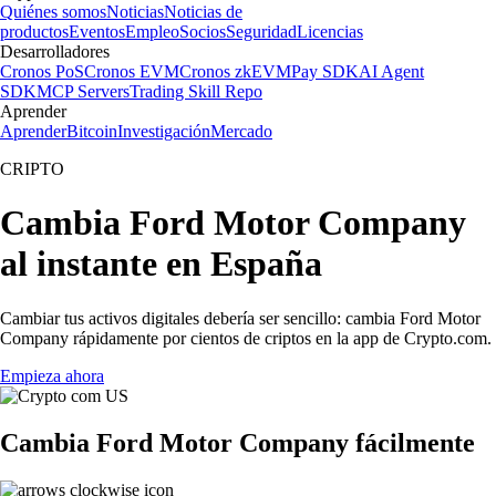
Quiénes somos
Noticias
Noticias de
productos
Eventos
Empleo
Socios
Seguridad
Licencias
Desarrolladores
Cronos PoS
Cronos EVM
Cronos zkEVM
Pay SDK
AI Agent
SDK
MCP Servers
Trading Skill Repo
Aprender
Aprender
Bitcoin
Investigación
Mercado
CRIPTO
Cambia Ford Motor Company
al instante en España
Cambiar tus activos digitales debería ser sencillo: cambia Ford Motor
Company rápidamente por cientos de criptos en la app de Crypto.com.
Empieza ahora
Cambia Ford Motor Company fácilmente