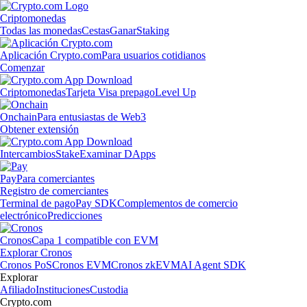
Criptomonedas
Todas las monedas
Cestas
Ganar
Staking
Aplicación Crypto.com
Para usuarios cotidianos
Comenzar
Criptomonedas
Tarjeta Visa prepago
Level Up
Onchain
Para entusiastas de Web3
Obtener extensión
Intercambios
Stake
Examinar DApps
Pay
Para comerciantes
Registro de comerciantes
Terminal de pago
Pay SDK
Complementos de comercio
electrónico
Predicciones
Cronos
Capa 1 compatible con EVM
Explorar Cronos
Cronos PoS
Cronos EVM
Cronos zkEVM
AI Agent SDK
Explorar
Afiliado
Instituciones
Custodia
Crypto.com