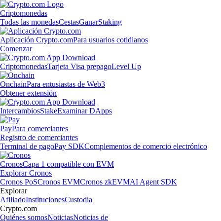
Criptomonedas
Todas las monedas
Cestas
Ganar
Staking
Aplicación Crypto.com
Para usuarios cotidianos
Comenzar
Criptomonedas
Tarjeta Visa prepago
Level Up
Onchain
Para entusiastas de Web3
Obtener extensión
Intercambios
Stake
Examinar DApps
Pay
Para comerciantes
Registro de comerciantes
Terminal de pago
Pay SDK
Complementos de comercio electrónico
Cronos
Capa 1 compatible con EVM
Explorar Cronos
Cronos PoS
Cronos EVM
Cronos zkEVM
AI Agent SDK
Explorar
Afiliado
Instituciones
Custodia
Crypto.com
Quiénes somos
Noticias
Noticias de