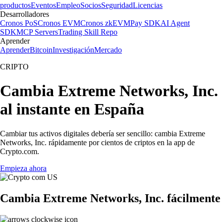
productos
Eventos
Empleo
Socios
Seguridad
Licencias
Desarrolladores
Cronos PoS
Cronos EVM
Cronos zkEVM
Pay SDK
AI Agent
SDK
MCP Servers
Trading Skill Repo
Aprender
Aprender
Bitcoin
Investigación
Mercado
CRIPTO
Cambia Extreme Networks, Inc.
al instante en España
Cambiar tus activos digitales debería ser sencillo: cambia Extreme
Networks, Inc. rápidamente por cientos de criptos en la app de
Crypto.com.
Empieza ahora
Cambia Extreme Networks, Inc. fácilmente