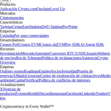
Productos
Aplicación Crypto.com
Onchain
Level Up
Mercados
Criptomonedas
Características
Tarjetas
Cestas
Earn
Staking
DeFi Staking
Pay
Prime
Empresas
Custodia
Pay para comerciantes
Desarrolladores
Cronos PoS
Cronos EVM
Cronos zkEVM
Pay SDK
AI Agent SDK
Recursos
Investigación
Mercado
Aprender
Conversor BTC/USD
Glosario
Widgets
de precios
Bot de Telegram
Política de reclamaciones
Asistencia
Crypto
Overview
Empresa
Quiénes somos
Roadmap
Empleo
Socios
Seguridad
Prueba de
reservas
Afiliado
Licencias
Centro de exploración de criptoactivos
Medio
ambiente
Capital
Verificar
Política de conflictos de intereses
Actualizaciones
X
Noticias de
productos
Eventos
Reddit
Discord
Instagram
Facebook
Linkedin
TradingV
iew
Cryptocurrency in Every Wallet™