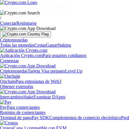
Mercados
Particulares
Empresas
Descubrir
/
Conectar
Registrarse
Criptomonedas
Todas las monedas
Cestas
Ganar
Staking
Aplicación Crypto.com
Para usuarios cotidianos
Comenzar
Criptomonedas
Tarjeta Visa prepago
Level Up
Onchain
Para entusiastas de Web3
Obtener extensión
Intercambios
Stake
Examinar DApps
Pay
Para comerciantes
Registro de comerciantes
Terminal de pago
Pay SDK
Complementos de comercio electrónico
Pred
Cronos
Capa 1 compatible con EVM