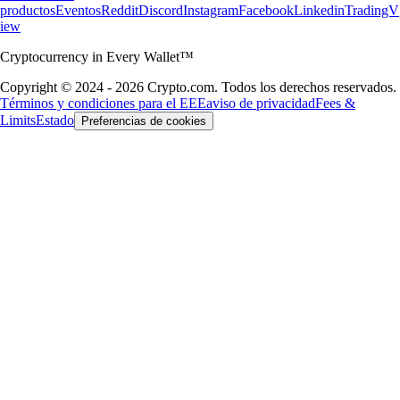
productos
Eventos
Reddit
Discord
Instagram
Facebook
Linkedin
TradingV
iew
Cryptocurrency in Every Wallet™
Copyright © 2024 - 2026 Crypto.com. Todos los derechos reservados.
Términos y condiciones para el EEE
aviso de privacidad
Fees &
Limits
Estado
Preferencias de cookies