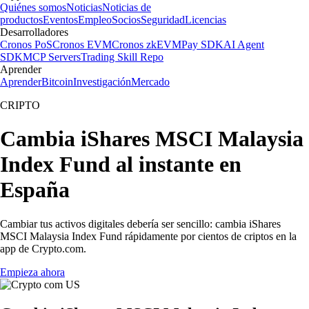
Quiénes somos
Noticias
Noticias de
productos
Eventos
Empleo
Socios
Seguridad
Licencias
Desarrolladores
Cronos PoS
Cronos EVM
Cronos zkEVM
Pay SDK
AI Agent
SDK
MCP Servers
Trading Skill Repo
Aprender
Aprender
Bitcoin
Investigación
Mercado
CRIPTO
Cambia iShares MSCI Malaysia
Index Fund al instante en
España
Cambiar tus activos digitales debería ser sencillo: cambia iShares
MSCI Malaysia Index Fund rápidamente por cientos de criptos en la
app de Crypto.com.
Empieza ahora