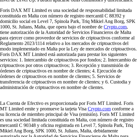
Foris DAX MT Limited es una sociedad de responsabilidad limitada
constituida en Malta con número de registro mercantil C 88392 y
domicilio social en Level 7, Spinola Park, Triq Mikiel Ang Borg, SPK
1000, St. Julians, Malta, que opera bajo el nombre de
Crypto.com
,
tiene autorización de la Autoridad de Servicios Financieros de Malta
para ejercer como proveedor de servicios de criptoactivos conforme al
Reglamento 2023/1114 relativo a los mercados de criptoactivos del
modo implementado en Malta por la Ley de mercados de criptoactivos.
Foris DAX MT Limited está autorizada para prestar los siguientes
servicios: 1. Intercambio de criptoactivos por fondos; 2. Intercambio de
criptoactivos por otros criptoactivos; 3. Recepción y transmisión de
órdenes de criptoactivos en nombre de clientes; 4. Ejecución de
órdenes de criptoactivos en nombre de clientes; 5. Servicios de
transferencia de criptoactivos en nombre de clientes; y 6. Custodia y
administración de criptoactivos en nombre de clientes.
La Cuenta de Efectivo es proporcionada por Foris MT Limited. Foris
MT Limited emite y promueve la tarjeta Visa
Crypto.com
conforme a
su licencia de miembro principal de Visa (emisión). Foris MT Limited
es una sociedad limitada constituida en Malta, con número de registro
mercantil C 90348 y oficina registrada en Level 7, Spinola Park, Triq
Mikiel Ang Borg, SPK 1000, St. Julians, Malta, debidamente
autorizada por la Autoridad de Servicios Financieros de Malta para