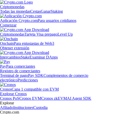
Criptomonedas
Todas las monedas
Cestas
Ganar
Staking
Aplicación Crypto.com
Para usuarios cotidianos
Comenzar
Criptomonedas
Tarjeta Visa prepago
Level Up
Onchain
Para entusiastas de Web3
Obtener extensión
Intercambios
Stake
Examinar DApps
Pay
Para comerciantes
Registro de comerciantes
Terminal de pago
Pay SDK
Complementos de comercio
electrónico
Predicciones
Cronos
Capa 1 compatible con EVM
Explorar Cronos
Cronos PoS
Cronos EVM
Cronos zkEVM
AI Agent SDK
Explorar
Afiliado
Instituciones
Custodia
Crypto.com