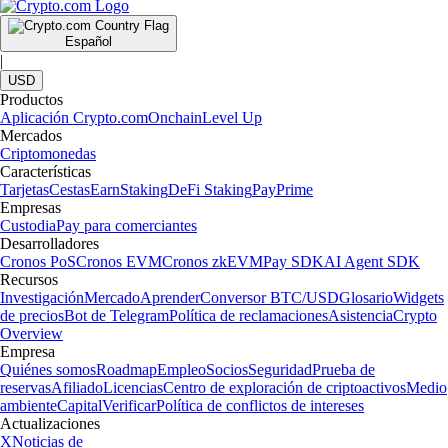
Español
|
USD
Productos
Aplicación Crypto.com
Onchain
Level Up
Mercados
Criptomonedas
Características
Tarjetas
Cestas
Earn
Staking
DeFi Staking
Pay
Prime
Empresas
Custodia
Pay para comerciantes
Desarrolladores
Cronos PoS
Cronos EVM
Cronos zkEVM
Pay SDK
AI Agent SDK
Recursos
Investigación
Mercado
Aprender
Conversor BTC/USD
Glosario
Widgets
de precios
Bot de Telegram
Política de reclamaciones
Asistencia
Crypto
Overview
Empresa
Quiénes somos
Roadmap
Empleo
Socios
Seguridad
Prueba de
reservas
Afiliado
Licencias
Centro de exploración de criptoactivos
Medio
ambiente
Capital
Verificar
Política de conflictos de intereses
Actualizaciones
X
Noticias de