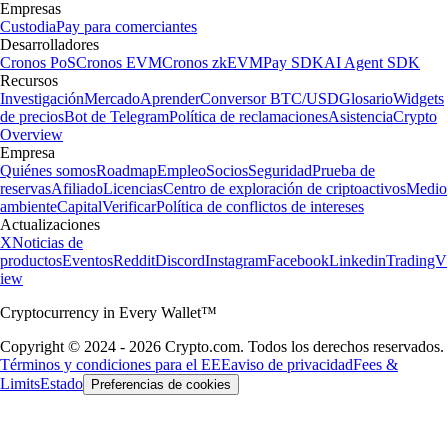
Empresas
Custodia
Pay para comerciantes
Desarrolladores
Cronos PoS
Cronos EVM
Cronos zkEVM
Pay SDK
AI Agent SDK
Recursos
Investigación
Mercado
Aprender
Conversor BTC/USD
Glosario
Widgets
de precios
Bot de Telegram
Política de reclamaciones
Asistencia
Crypto
Overview
Empresa
Quiénes somos
Roadmap
Empleo
Socios
Seguridad
Prueba de
reservas
Afiliado
Licencias
Centro de exploración de criptoactivos
Medio
ambiente
Capital
Verificar
Política de conflictos de intereses
Actualizaciones
X
Noticias de
productos
Eventos
Reddit
Discord
Instagram
Facebook
Linkedin
TradingV
iew
Cryptocurrency in Every Wallet™
Copyright © 2024 - 2026 Crypto.com. Todos los derechos reservados.
Términos y condiciones para el EEE
aviso de privacidad
Fees &
Limits
Estado
Preferencias de cookies