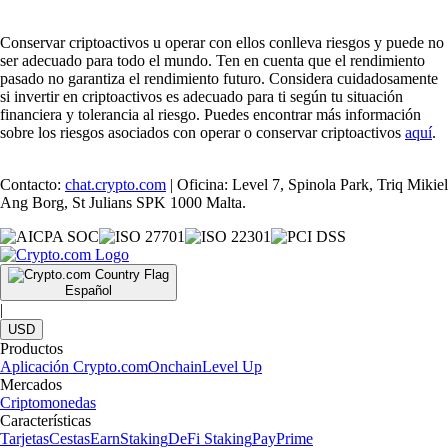
Conservar criptoactivos u operar con ellos conlleva riesgos y puede no
ser adecuado para todo el mundo. Ten en cuenta que el rendimiento
pasado no garantiza el rendimiento futuro. Considera cuidadosamente
si invertir en criptoactivos es adecuado para ti según tu situación
financiera y tolerancia al riesgo. Puedes encontrar más información
sobre los riesgos asociados con operar o conservar criptoactivos
aquí
.
Contacto:
chat.crypto.com
| Oficina: Level 7, Spinola Park, Triq Mikiel
Ang Borg, St Julians SPK 1000 Malta.
Español
|
USD
Productos
Aplicación Crypto.com
Onchain
Level Up
Mercados
Criptomonedas
Características
Tarjetas
Cestas
Earn
Staking
DeFi Staking
Pay
Prime