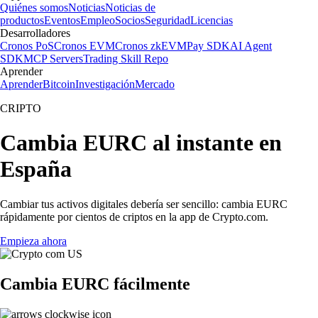
Quiénes somos
Noticias
Noticias de
productos
Eventos
Empleo
Socios
Seguridad
Licencias
Desarrolladores
Cronos PoS
Cronos EVM
Cronos zkEVM
Pay SDK
AI Agent
SDK
MCP Servers
Trading Skill Repo
Aprender
Aprender
Bitcoin
Investigación
Mercado
CRIPTO
Cambia EURC al instante en
España
Cambiar tus activos digitales debería ser sencillo: cambia EURC
rápidamente por cientos de criptos en la app de Crypto.com.
Empieza ahora
Cambia EURC fácilmente