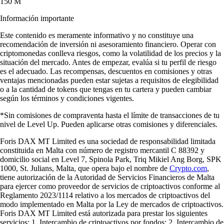
150 M
Información importante
Este contenido es meramente informativo y no constituye una
recomendación de inversión ni asesoramiento financiero. Operar con
criptomonedas conlleva riesgos, como la volatilidad de los precios y la
situación del mercado. Antes de empezar, evalúa si tu perfil de riesgo
es el adecuado. Las recompensas, descuentos en comisiones y otras
ventajas mencionadas pueden estar sujetas a requisitos de elegibilidad
o a la cantidad de tokens que tengas en tu cartera y pueden cambiar
según los términos y condiciones vigentes.
*Sin comisiones de compraventa hasta el límite de transacciones de tu
nivel de Level Up. Pueden aplicarse otras comisiones y diferenciales.
Foris DAX MT Limited es una sociedad de responsabilidad limitada
constituida en Malta con número de registro mercantil C 88392 y
domicilio social en Level 7, Spinola Park, Triq Mikiel Ang Borg, SPK
1000, St. Julians, Malta, que opera bajo el nombre de
Crypto.com
,
tiene autorización de la Autoridad de Servicios Financieros de Malta
para ejercer como proveedor de servicios de criptoactivos conforme al
Reglamento 2023/1114 relativo a los mercados de criptoactivos del
modo implementado en Malta por la Ley de mercados de criptoactivos.
Foris DAX MT Limited está autorizada para prestar los siguientes
servicios: 1. Intercambio de criptoactivos por fondos; 2. Intercambio de