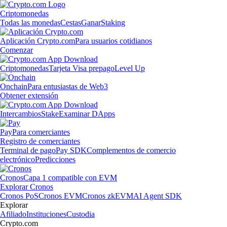
Criptomonedas
Todas las monedas
Cestas
Ganar
Staking
Aplicación Crypto.com
Para usuarios cotidianos
Comenzar
Criptomonedas
Tarjeta Visa prepago
Level Up
Onchain
Para entusiastas de Web3
Obtener extensión
Intercambios
Stake
Examinar DApps
Pay
Para comerciantes
Registro de comerciantes
Terminal de pago
Pay SDK
Complementos de comercio
electrónico
Predicciones
Cronos
Capa 1 compatible con EVM
Explorar Cronos
Cronos PoS
Cronos EVM
Cronos zkEVM
AI Agent SDK
Explorar
Afiliado
Instituciones
Custodia
Crypto.com