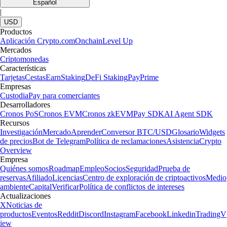
Español
|
USD
Productos
Aplicación Crypto.com
Onchain
Level Up
Mercados
Criptomonedas
Características
Tarjetas
Cestas
Earn
Staking
DeFi Staking
Pay
Prime
Empresas
Custodia
Pay para comerciantes
Desarrolladores
Cronos PoS
Cronos EVM
Cronos zkEVM
Pay SDK
AI Agent SDK
Recursos
Investigación
Mercado
Aprender
Conversor BTC/USD
Glosario
Widgets
de precios
Bot de Telegram
Política de reclamaciones
Asistencia
Crypto
Overview
Empresa
Quiénes somos
Roadmap
Empleo
Socios
Seguridad
Prueba de
reservas
Afiliado
Licencias
Centro de exploración de criptoactivos
Medio
ambiente
Capital
Verificar
Política de conflictos de intereses
Actualizaciones
X
Noticias de
productos
Eventos
Reddit
Discord
Instagram
Facebook
Linkedin
TradingV
iew