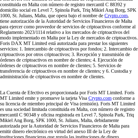
constituida en Malta con número de registro mercantil C 88392 y
domicilio social en Level 7, Spinola Park, Triq Mikiel Ang Borg, SPK
1000, St. Julians, Malta, que opera bajo el nombre de
Crypto.com
,
tiene autorización de la Autoridad de Servicios Financieros de Malta
para ejercer como proveedor de servicios de criptoactivos conforme al
Reglamento 2023/1114 relativo a los mercados de criptoactivos del
modo implementado en Malta por la Ley de mercados de criptoactivos.
Foris DAX MT Limited está autorizada para prestar los siguientes
servicios: 1. Intercambio de criptoactivos por fondos; 2. Intercambio de
criptoactivos por otros criptoactivos; 3. Recepción y transmisión de
órdenes de criptoactivos en nombre de clientes; 4. Ejecución de
órdenes de criptoactivos en nombre de clientes; 5. Servicios de
transferencia de criptoactivos en nombre de clientes; y 6. Custodia y
administración de criptoactivos en nombre de clientes.
La Cuenta de Efectivo es proporcionada por Foris MT Limited. Foris
MT Limited emite y promueve la tarjeta Visa
Crypto.com
conforme a
su licencia de miembro principal de Visa (emisión). Foris MT Limited
es una sociedad limitada constituida en Malta, con número de registro
mercantil C 90348 y oficina registrada en Level 7, Spinola Park, Triq
Mikiel Ang Borg, SPK 1000, St. Julians, Malta, debidamente
autorizada por la Autoridad de Servicios Financieros de Malta para
emitir dinero electrónico en virtud del anexo III de la Ley de
instituciones financieras que regula las instituciones de dinero