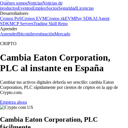
Quiénes somos
Noticias
Noticias de
productos
Eventos
Empleo
Socios
Seguridad
Licencias
Desarrolladores
Cronos PoS
Cronos EVM
Cronos zkEVM
Pay SDK
AI Agent
SDK
MCP Servers
Trading Skill Repo
Aprender
Aprender
Bitcoin
Investigación
Mercado
CRIPTO
Cambia Eaton Corporation,
PLC al instante en España
Cambiar tus activos digitales debería ser sencillo: cambia Eaton
Corporation, PLC rápidamente por cientos de criptos en la app de
Crypto.com.
Empieza ahora
Cambia Eaton Corporation, PLC
fácilmente