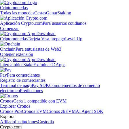
Criptomonedas
Todas las monedas
Cestas
Ganar
Staking
Aplicación Crypto.com
Para usuarios cotidianos
Comenzar
Criptomonedas
Tarjeta Visa prepago
Level Up
Onchain
Para entusiastas de Web3
Obtener extensión
Intercambios
Stake
Examinar DApps
Pay
Para comerciantes
Registro de comerciantes
Terminal de pago
Pay SDK
Complementos de comercio
electrónico
Predicciones
Cronos
Capa 1 compatible con EVM
Explorar Cronos
Cronos PoS
Cronos EVM
Cronos zkEVM
AI Agent SDK
Explorar
Afiliado
Instituciones
Custodia
Crypto.com