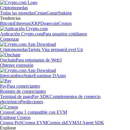
Criptomonedas
Todas las monedas
Cestas
Ganar
Staking
Tendencias
Bitcoin
Ethereum
XRP
Dogecoin
Cronos
Aplicación Crypto.com
Para usuarios cotidianos
Comenzar
Criptomonedas
Tarjeta Visa prepago
Level Up
Onchain
Para entusiastas de Web3
Obtener extensión
Intercambios
Stake
Examinar DApps
Pay
Para comerciantes
Registro de comerciantes
Terminal de pago
Pay SDK
Complementos de comercio
electrónico
Predicciones
Cronos
Capa 1 compatible con EVM
Explorar Cronos
Cronos PoS
Cronos EVM
Cronos zkEVM
AI Agent SDK
Explorar