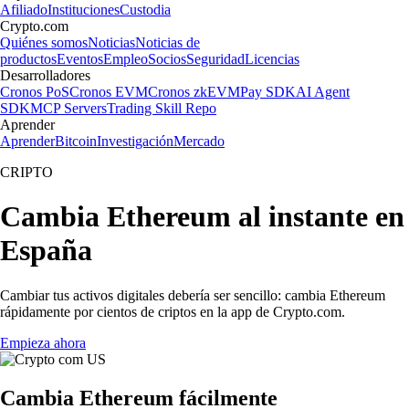
Afiliado
Instituciones
Custodia
Crypto.com
Quiénes somos
Noticias
Noticias de
productos
Eventos
Empleo
Socios
Seguridad
Licencias
Desarrolladores
Cronos PoS
Cronos EVM
Cronos zkEVM
Pay SDK
AI Agent
SDK
MCP Servers
Trading Skill Repo
Aprender
Aprender
Bitcoin
Investigación
Mercado
CRIPTO
Cambia Ethereum al instante en
España
Cambiar tus activos digitales debería ser sencillo: cambia Ethereum
rápidamente por cientos de criptos en la app de Crypto.com.
Empieza ahora
Cambia Ethereum fácilmente