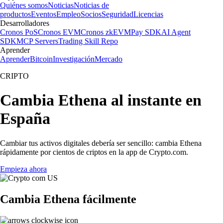
Quiénes somos
Noticias
Noticias de
productos
Eventos
Empleo
Socios
Seguridad
Licencias
Desarrolladores
Cronos PoS
Cronos EVM
Cronos zkEVM
Pay SDK
AI Agent
SDK
MCP Servers
Trading Skill Repo
Aprender
Aprender
Bitcoin
Investigación
Mercado
CRIPTO
Cambia Ethena al instante en
España
Cambiar tus activos digitales debería ser sencillo: cambia Ethena
rápidamente por cientos de criptos en la app de Crypto.com.
Empieza ahora
Cambia Ethena fácilmente