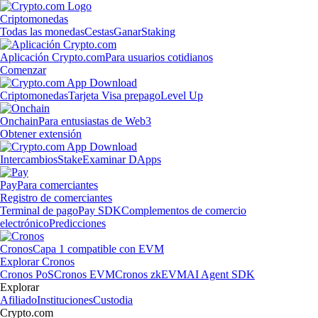
Criptomonedas
Todas las monedas
Cestas
Ganar
Staking
Aplicación Crypto.com
Para usuarios cotidianos
Comenzar
Criptomonedas
Tarjeta Visa prepago
Level Up
Onchain
Para entusiastas de Web3
Obtener extensión
Intercambios
Stake
Examinar DApps
Pay
Para comerciantes
Registro de comerciantes
Terminal de pago
Pay SDK
Complementos de comercio
electrónico
Predicciones
Cronos
Capa 1 compatible con EVM
Explorar Cronos
Cronos PoS
Cronos EVM
Cronos zkEVM
AI Agent SDK
Explorar
Afiliado
Instituciones
Custodia
Crypto.com