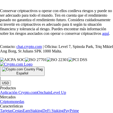
Conservar criptoactivos u operar con ellos conlleva riesgos y puede no
ser adecuado para todo el mundo. Ten en cuenta que el rendimiento
pasado no garantiza el rendimiento futuro. Considera cuidadosamente
si invertir en criptoactivos es adecuado para ti según tu situación
financiera y tolerancia al riesgo. Puedes encontrar más información
sobre los riesgos asociados con operar o conservar criptoactivos
aquí
.
Contacto:
chat.crypto.com
| Oficina: Level 7, Spinola Park, Triq Mikiel
Ang Borg, St Julians SPK 1000 Malta.
Español
|
USD
Productos
Aplicación Crypto.com
Onchain
Level Up
Mercados
Criptomonedas
Características
Tarjetas
Cestas
Earn
Staking
DeFi Staking
Pay
Prime