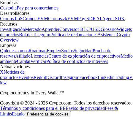
Empresas
Custodia
Pay para comerciantes
Desarrolladores
Cronos PoS
Cronos EVM
Cronos zkEVM
Pay SDK
AI Agent SDK
Recursos
Investigación
Mercado
Aprender
Conversor BTC/USD
Glosario
Widgets
de precios
Bot de Telegram
Política de reclamaciones
Asistencia
Crypto
Overview
Empresa
Quiénes somos
Roadmap
Empleo
Socios
Seguridad
Prueba de
reservas
Afiliado
Licencias
Centro de exploración de criptoactivos
Medio
ambiente
Capital
Verificar
Política de conflictos de intereses
Actualizaciones
X
Noticias de
productos
Eventos
Reddit
Discord
Instagram
Facebook
Linkedin
TradingV
iew
Cryptocurrency in Every Wallet™
Copyright © 2024 - 2026 Crypto.com. Todos los derechos reservados.
Términos y condiciones para el EEE
aviso de privacidad
Fees &
Limits
Estado
Preferencias de cookies