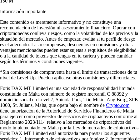
150 M
Información importante
Este contenido es meramente informativo y no constituye una
recomendación de inversión ni asesoramiento financiero. Operar con
criptomonedas conlleva riesgos, como la volatilidad de los precios y la
situación del mercado. Antes de empezar, evalúa si tu perfil de riesgo
es el adecuado. Las recompensas, descuentos en comisiones y otras
ventajas mencionadas pueden estar sujetas a requisitos de elegibilidad
o a la cantidad de tokens que tengas en tu cartera y pueden cambiar
según los términos y condiciones vigentes.
*Sin comisiones de compraventa hasta el límite de transacciones de tu
nivel de Level Up. Pueden aplicarse otras comisiones y diferenciales.
Foris DAX MT Limited es una sociedad de responsabilidad limitada
constituida en Malta con número de registro mercantil C 88392 y
domicilio social en Level 7, Spinola Park, Triq Mikiel Ang Borg, SPK
1000, St. Julians, Malta, que opera bajo el nombre de
Crypto.com
,
tiene autorización de la Autoridad de Servicios Financieros de Malta
para ejercer como proveedor de servicios de criptoactivos conforme al
Reglamento 2023/1114 relativo a los mercados de criptoactivos del
modo implementado en Malta por la Ley de mercados de criptoactivos.
Foris DAX MT Limited está autorizada para prestar los siguientes
servicios: 1. Intercambio de criptoactivos por fondos; 2. Intercambio de