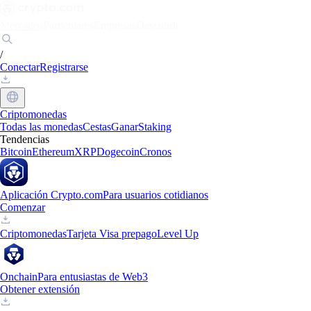
Mercados
Particulares
Empresas
Descubrir
/
Conectar
Registrarse
Criptomonedas
Todas las monedas
Cestas
Ganar
Staking
Tendencias
Bitcoin
Ethereum
XRP
Dogecoin
Cronos
Aplicación Crypto.com
Para usuarios cotidianos
Comenzar
Criptomonedas
Tarjeta Visa prepago
Level Up
Onchain
Para entusiastas de Web3
Obtener extensión