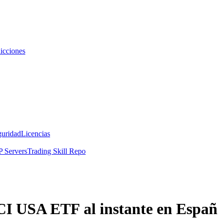
icciones
guridad
Licencias
 Servers
Trading Skill Repo
 USA ETF al instante en Españ