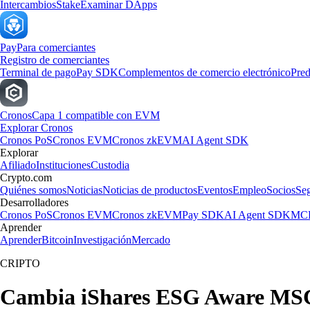
Intercambios
Stake
Examinar DApps
Pay
Para comerciantes
Registro de comerciantes
Terminal de pago
Pay SDK
Complementos de comercio electrónico
Pred
Cronos
Capa 1 compatible con EVM
Explorar Cronos
Cronos PoS
Cronos EVM
Cronos zkEVM
AI Agent SDK
Explorar
Afiliado
Instituciones
Custodia
Crypto.com
Quiénes somos
Noticias
Noticias de productos
Eventos
Empleo
Socios
Se
Desarrolladores
Cronos PoS
Cronos EVM
Cronos zkEVM
Pay SDK
AI Agent SDK
MCP
Aprender
Aprender
Bitcoin
Investigación
Mercado
CRIPTO
Cambia iShares ESG Aware MSCI