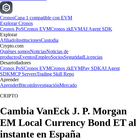
Cronos
Capa 1 compatible con EVM
Explorar Cronos
Cronos PoS
Cronos EVM
Cronos zkEVM
AI Agent SDK
Explorar
Afiliado
Instituciones
Custodia
Crypto.com
Quiénes somos
Noticias
Noticias de
productos
Eventos
Empleo
Socios
Seguridad
Licencias
Desarrolladores
Cronos PoS
Cronos EVM
Cronos zkEVM
Pay SDK
AI Agent
SDK
MCP Servers
Trading Skill Repo
Aprender
Aprender
Bitcoin
Investigación
Mercado
CRIPTO
Cambia VanEck J. P. Morgan
EM Local Currency Bond ET al
instante en España