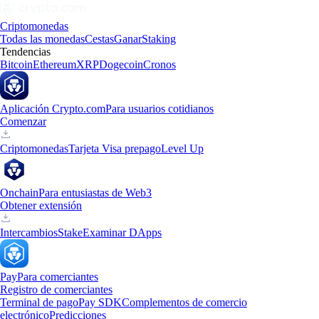
Criptomonedas
Todas las monedas
Cestas
Ganar
Staking
Tendencias
Bitcoin
Ethereum
XRP
Dogecoin
Cronos
Aplicación Crypto.com
Para usuarios cotidianos
Comenzar
Criptomonedas
Tarjeta Visa prepago
Level Up
Onchain
Para entusiastas de Web3
Obtener extensión
Intercambios
Stake
Examinar DApps
Pay
Para comerciantes
Registro de comerciantes
Terminal de pago
Pay SDK
Complementos de comercio
electrónico
Predicciones