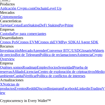
Productos
Aplicación Crypto.com
Onchain
Level Up
Mercados
Criptomonedas
Características
Tarjetas
Cestas
Earn
Staking
DeFi Staking
Pay
Prime
Empresas
Custodia
Pay para comerciantes
Desarrolladores
Cronos PoS
Cronos EVM
Cronos zkEVM
Pay SDK
AI Agent SDK
Recursos
Investigación
Mercado
Aprender
Conversor BTC/USD
Glosario
Widgets
de precios
Bot de Telegram
Política de reclamaciones
Asistencia
Crypto
Overview
Empresa
Quiénes somos
Roadmap
Empleo
Socios
Seguridad
Prueba de
reservas
Afiliado
Licencias
Centro de exploración de criptoactivos
Medio
ambiente
Capital
Verificar
Política de conflictos de intereses
Actualizaciones
X
Noticias de
productos
Eventos
Reddit
Discord
Instagram
Facebook
Linkedin
TradingV
iew
Cryptocurrency in Every Wallet™