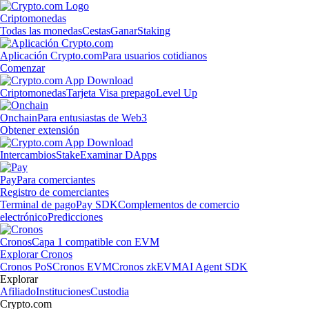
Criptomonedas
Todas las monedas
Cestas
Ganar
Staking
Aplicación Crypto.com
Para usuarios cotidianos
Comenzar
Criptomonedas
Tarjeta Visa prepago
Level Up
Onchain
Para entusiastas de Web3
Obtener extensión
Intercambios
Stake
Examinar DApps
Pay
Para comerciantes
Registro de comerciantes
Terminal de pago
Pay SDK
Complementos de comercio
electrónico
Predicciones
Cronos
Capa 1 compatible con EVM
Explorar Cronos
Cronos PoS
Cronos EVM
Cronos zkEVM
AI Agent SDK
Explorar
Afiliado
Instituciones
Custodia
Crypto.com