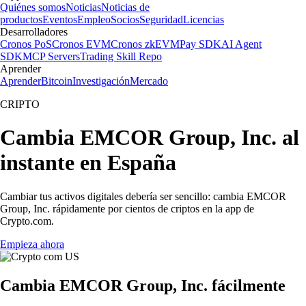
Quiénes somos
Noticias
Noticias de
productos
Eventos
Empleo
Socios
Seguridad
Licencias
Desarrolladores
Cronos PoS
Cronos EVM
Cronos zkEVM
Pay SDK
AI Agent
SDK
MCP Servers
Trading Skill Repo
Aprender
Aprender
Bitcoin
Investigación
Mercado
CRIPTO
Cambia EMCOR Group, Inc. al
instante en España
Cambiar tus activos digitales debería ser sencillo: cambia EMCOR
Group, Inc. rápidamente por cientos de criptos en la app de
Crypto.com.
Empieza ahora
Cambia EMCOR Group, Inc. fácilmente