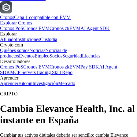
Cronos
Capa 1 compatible con EVM
Explorar Cronos
Cronos PoS
Cronos EVM
Cronos zkEVM
AI Agent SDK
Explorar
Afiliado
Instituciones
Custodia
Crypto.com
Quiénes somos
Noticias
Noticias de
productos
Eventos
Empleo
Socios
Seguridad
Licencias
Desarrolladores
Cronos PoS
Cronos EVM
Cronos zkEVM
Pay SDK
AI Agent
SDK
MCP Servers
Trading Skill Repo
Aprender
Aprender
Bitcoin
Investigación
Mercado
CRIPTO
Cambia Elevance Health, Inc. al
instante en España
Cambiar tus activos digitales debería ser sencillo: cambia Elevance