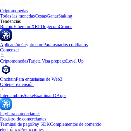
Criptomonedas
Todas las monedas
Cestas
Ganar
Staking
Tendencias
Bitcoin
Ethereum
XRP
Dogecoin
Cronos
Aplicación Crypto.com
Para usuarios cotidianos
Comenzar
Criptomonedas
Tarjeta Visa prepago
Level Up
Onchain
Para entusiastas de Web3
Obtener extensión
Intercambios
Stake
Examinar DApps
Pay
Para comerciantes
Registro de comerciantes
Terminal de pago
Pay SDK
Complementos de comercio
electrónico
Predicciones