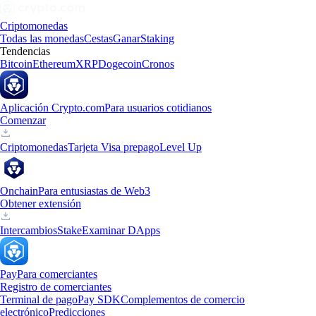
Criptomonedas
Todas las monedas
Cestas
Ganar
Staking
Tendencias
Bitcoin
Ethereum
XRP
Dogecoin
Cronos
Aplicación Crypto.com
Para usuarios cotidianos
Comenzar
Criptomonedas
Tarjeta Visa prepago
Level Up
Onchain
Para entusiastas de Web3
Obtener extensión
Intercambios
Stake
Examinar DApps
Pay
Para comerciantes
Registro de comerciantes
Terminal de pago
Pay SDK
Complementos de comercio
electrónico
Predicciones