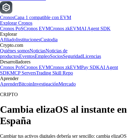
Cronos
Capa 1 compatible con EVM
Explorar Cronos
Cronos PoS
Cronos EVM
Cronos zkEVM
AI Agent SDK
Explorar
Afiliado
Instituciones
Custodia
Crypto.com
Quiénes somos
Noticias
Noticias de
productos
Eventos
Empleo
Socios
Seguridad
Licencias
Desarrolladores
Cronos PoS
Cronos EVM
Cronos zkEVM
Pay SDK
AI Agent
SDK
MCP Servers
Trading Skill Repo
Aprender
Aprender
Bitcoin
Investigación
Mercado
CRIPTO
Cambia elizaOS al instante en
España
Cambiar tus activos digitales debería ser sencillo: cambia elizaOS