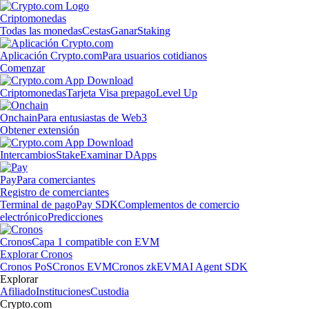
Criptomonedas
Todas las monedas
Cestas
Ganar
Staking
Aplicación Crypto.com
Para usuarios cotidianos
Comenzar
Criptomonedas
Tarjeta Visa prepago
Level Up
Onchain
Para entusiastas de Web3
Obtener extensión
Intercambios
Stake
Examinar DApps
Pay
Para comerciantes
Registro de comerciantes
Terminal de pago
Pay SDK
Complementos de comercio
electrónico
Predicciones
Cronos
Capa 1 compatible con EVM
Explorar Cronos
Cronos PoS
Cronos EVM
Cronos zkEVM
AI Agent SDK
Explorar
Afiliado
Instituciones
Custodia
Crypto.com