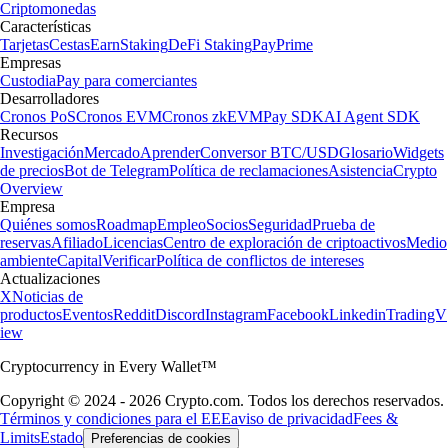
Criptomonedas
Características
Tarjetas
Cestas
Earn
Staking
DeFi Staking
Pay
Prime
Empresas
Custodia
Pay para comerciantes
Desarrolladores
Cronos PoS
Cronos EVM
Cronos zkEVM
Pay SDK
AI Agent SDK
Recursos
Investigación
Mercado
Aprender
Conversor BTC/USD
Glosario
Widgets
de precios
Bot de Telegram
Política de reclamaciones
Asistencia
Crypto
Overview
Empresa
Quiénes somos
Roadmap
Empleo
Socios
Seguridad
Prueba de
reservas
Afiliado
Licencias
Centro de exploración de criptoactivos
Medio
ambiente
Capital
Verificar
Política de conflictos de intereses
Actualizaciones
X
Noticias de
productos
Eventos
Reddit
Discord
Instagram
Facebook
Linkedin
TradingV
iew
Cryptocurrency in Every Wallet™
Copyright © 2024 - 2026 Crypto.com. Todos los derechos reservados.
Términos y condiciones para el EEE
aviso de privacidad
Fees &
Limits
Estado
Preferencias de cookies