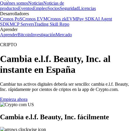
Quiénes somos
Noticias
Noticias de
productos
Eventos
Empleo
Socios
Seguridad
Licencias
Desarrolladores
Cronos PoS
Cronos EVM
Cronos zkEVM
Pay SDK
AI Agent
SDK
MCP Servers
Trading Skill Repo
Aprender
Aprender
Bitcoin
Investigación
Mercado
CRIPTO
Cambia e.l.f. Beauty, Inc. al
instante en España
Cambiar tus activos digitales debería ser sencillo: cambia e.l.f. Beauty,
Inc. rápidamente por cientos de criptos en la app de Crypto.com.
Empieza ahora
Cambia e.l.f. Beauty, Inc. fácilmente