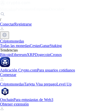
Mercados
Particulares
Empresas
Descubrir
/
Conectar
Registrarse
Criptomonedas
Todas las monedas
Cestas
Ganar
Staking
Tendencias
Bitcoin
Ethereum
XRP
Dogecoin
Cronos
Aplicación Crypto.com
Para usuarios cotidianos
Comenzar
Criptomonedas
Tarjeta Visa prepago
Level Up
Onchain
Para entusiastas de Web3
Obtener extensión