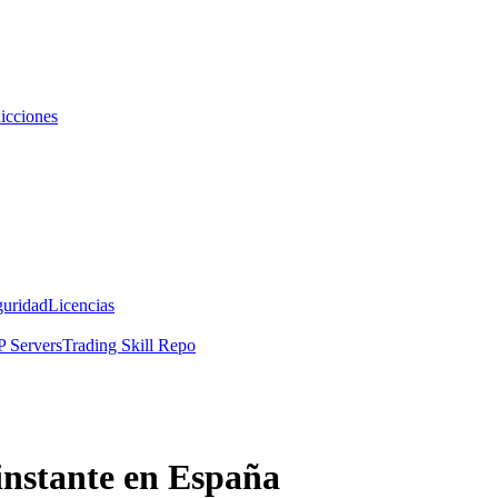
icciones
guridad
Licencias
 Servers
Trading Skill Repo
instante en España