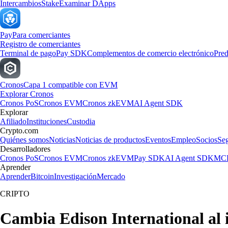
Intercambios
Stake
Examinar DApps
Pay
Para comerciantes
Registro de comerciantes
Terminal de pago
Pay SDK
Complementos de comercio electrónico
Pred
Cronos
Capa 1 compatible con EVM
Explorar Cronos
Cronos PoS
Cronos EVM
Cronos zkEVM
AI Agent SDK
Explorar
Afiliado
Instituciones
Custodia
Crypto.com
Quiénes somos
Noticias
Noticias de productos
Eventos
Empleo
Socios
Se
Desarrolladores
Cronos PoS
Cronos EVM
Cronos zkEVM
Pay SDK
AI Agent SDK
MCP
Aprender
Aprender
Bitcoin
Investigación
Mercado
CRIPTO
Cambia Edison International al 