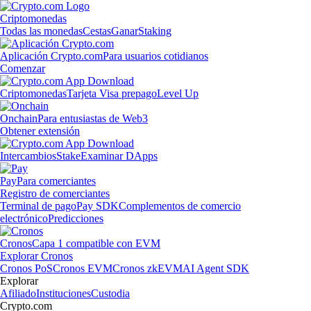
Criptomonedas
Todas las monedas
Cestas
Ganar
Staking
Aplicación Crypto.com
Para usuarios cotidianos
Comenzar
Criptomonedas
Tarjeta Visa prepago
Level Up
Onchain
Para entusiastas de Web3
Obtener extensión
Intercambios
Stake
Examinar DApps
Pay
Para comerciantes
Registro de comerciantes
Terminal de pago
Pay SDK
Complementos de comercio
electrónico
Predicciones
Cronos
Capa 1 compatible con EVM
Explorar Cronos
Cronos PoS
Cronos EVM
Cronos zkEVM
AI Agent SDK
Explorar
Afiliado
Instituciones
Custodia
Crypto.com