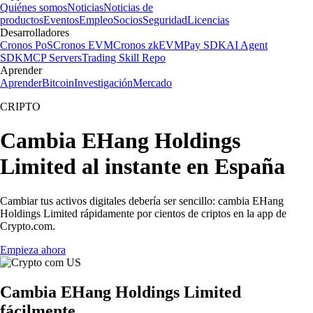
Quiénes somos
Noticias
Noticias de
productos
Eventos
Empleo
Socios
Seguridad
Licencias
Desarrolladores
Cronos PoS
Cronos EVM
Cronos zkEVM
Pay SDK
AI Agent
SDK
MCP Servers
Trading Skill Repo
Aprender
Aprender
Bitcoin
Investigación
Mercado
CRIPTO
Cambia EHang Holdings
Limited al instante en España
Cambiar tus activos digitales debería ser sencillo: cambia EHang
Holdings Limited rápidamente por cientos de criptos en la app de
Crypto.com.
Empieza ahora
Cambia EHang Holdings Limited
fácilmente