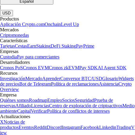
Español
|
USD
Productos
Aplicación Crypto.com
Onchain
Level Up
Mercados
Criptomonedas
Características
Tarjetas
Cestas
Earn
Staking
DeFi Staking
Pay
Prime
Empresas
Custodia
Pay para comerciantes
Desarrolladores
Cronos PoS
Cronos EVM
Cronos zkEVM
Pay SDK
AI Agent SDK
Recursos
Investigación
Mercado
Aprender
Conversor BTC/USD
Glosario
Widgets
de precios
Bot de Telegram
Política de reclamaciones
Asistencia
Crypto
Overview
Empresa
Quiénes somos
Roadmap
Empleo
Socios
Seguridad
Prueba de
reservas
Afiliado
Licencias
Centro de exploración de criptoactivos
Medio
ambiente
Capital
Verificar
Política de conflictos de intereses
Actualizaciones
X
Noticias de
productos
Eventos
Reddit
Discord
Instagram
Facebook
Linkedin
TradingV
iew