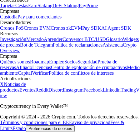
Tarjetas
Cestas
Earn
Staking
DeFi Staking
Pay
Prime
Empresas
Custodia
Pay para comerciantes
Desarrolladores
Cronos PoS
Cronos EVM
Cronos zkEVM
Pay SDK
AI Agent SDK
Recursos
Investigación
Mercado
Aprender
Conversor BTC/USD
Glosario
Widgets
de precios
Bot de Telegram
Política de reclamaciones
Asistencia
Crypto
Overview
Empresa
Quiénes somos
Roadmap
Empleo
Socios
Seguridad
Prueba de
reservas
Afiliado
Licencias
Centro de exploración de criptoactivos
Medio
ambiente
Capital
Verificar
Política de conflictos de intereses
Actualizaciones
X
Noticias de
productos
Eventos
Reddit
Discord
Instagram
Facebook
Linkedin
TradingV
iew
Cryptocurrency in Every Wallet™
Copyright © 2024 - 2026 Crypto.com. Todos los derechos reservados.
Términos y condiciones para el EEE
aviso de privacidad
Fees &
Limits
Estado
Preferencias de cookies