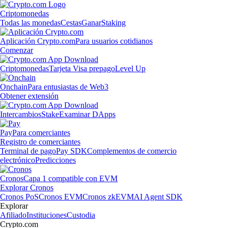
Criptomonedas
Todas las monedas
Cestas
Ganar
Staking
Aplicación Crypto.com
Para usuarios cotidianos
Comenzar
Criptomonedas
Tarjeta Visa prepago
Level Up
Onchain
Para entusiastas de Web3
Obtener extensión
Intercambios
Stake
Examinar DApps
Pay
Para comerciantes
Registro de comerciantes
Terminal de pago
Pay SDK
Complementos de comercio
electrónico
Predicciones
Cronos
Capa 1 compatible con EVM
Explorar Cronos
Cronos PoS
Cronos EVM
Cronos zkEVM
AI Agent SDK
Explorar
Afiliado
Instituciones
Custodia
Crypto.com