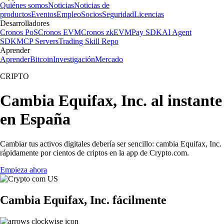
Quiénes somos
Noticias
Noticias de
productos
Eventos
Empleo
Socios
Seguridad
Licencias
Desarrolladores
Cronos PoS
Cronos EVM
Cronos zkEVM
Pay SDK
AI Agent
SDK
MCP Servers
Trading Skill Repo
Aprender
Aprender
Bitcoin
Investigación
Mercado
CRIPTO
Cambia Equifax, Inc. al instante
en España
Cambiar tus activos digitales debería ser sencillo: cambia Equifax, Inc.
rápidamente por cientos de criptos en la app de Crypto.com.
Empieza ahora
Cambia Equifax, Inc. fácilmente