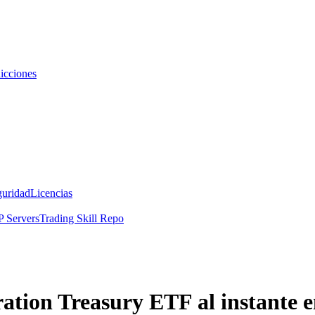
icciones
guridad
Licencias
 Servers
Trading Skill Repo
tion Treasury ETF al instante 