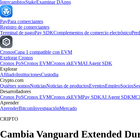
Intercambios
Stake
Examinar DApps
Pay
Para comerciantes
Registro de comerciantes
Terminal de pago
Pay SDK
Complementos de comercio electrónico
Pred
Cronos
Capa 1 compatible con EVM
Explorar Cronos
Cronos PoS
Cronos EVM
Cronos zkEVM
AI Agent SDK
Explorar
Afiliado
Instituciones
Custodia
Crypto.com
Quiénes somos
Noticias
Noticias de productos
Eventos
Empleo
Socios
Se
Desarrolladores
Cronos PoS
Cronos EVM
Cronos zkEVM
Pay SDK
AI Agent SDK
MCP
Aprender
Aprender
Bitcoin
Investigación
Mercado
CRIPTO
Cambia Vanguard Extended Dura