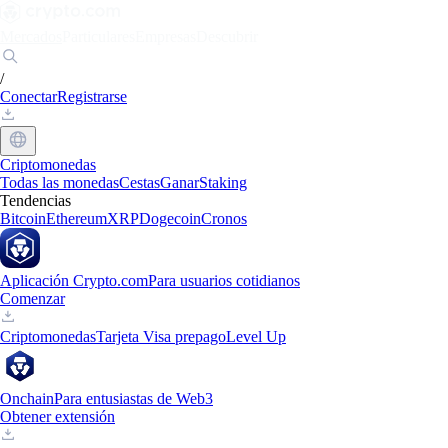
Mercados
Particulares
Empresas
Descubrir
/
Conectar
Registrarse
Criptomonedas
Todas las monedas
Cestas
Ganar
Staking
Tendencias
Bitcoin
Ethereum
XRP
Dogecoin
Cronos
Aplicación Crypto.com
Para usuarios cotidianos
Comenzar
Criptomonedas
Tarjeta Visa prepago
Level Up
Onchain
Para entusiastas de Web3
Obtener extensión