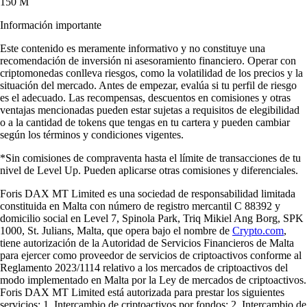
150 M
Información importante
Este contenido es meramente informativo y no constituye una
recomendación de inversión ni asesoramiento financiero. Operar con
criptomonedas conlleva riesgos, como la volatilidad de los precios y la
situación del mercado. Antes de empezar, evalúa si tu perfil de riesgo
es el adecuado. Las recompensas, descuentos en comisiones y otras
ventajas mencionadas pueden estar sujetas a requisitos de elegibilidad
o a la cantidad de tokens que tengas en tu cartera y pueden cambiar
según los términos y condiciones vigentes.
*Sin comisiones de compraventa hasta el límite de transacciones de tu
nivel de Level Up. Pueden aplicarse otras comisiones y diferenciales.
Foris DAX MT Limited es una sociedad de responsabilidad limitada
constituida en Malta con número de registro mercantil C 88392 y
domicilio social en Level 7, Spinola Park, Triq Mikiel Ang Borg, SPK
1000, St. Julians, Malta, que opera bajo el nombre de
Crypto.com
,
tiene autorización de la Autoridad de Servicios Financieros de Malta
para ejercer como proveedor de servicios de criptoactivos conforme al
Reglamento 2023/1114 relativo a los mercados de criptoactivos del
modo implementado en Malta por la Ley de mercados de criptoactivos.
Foris DAX MT Limited está autorizada para prestar los siguientes
servicios: 1. Intercambio de criptoactivos por fondos; 2. Intercambio de