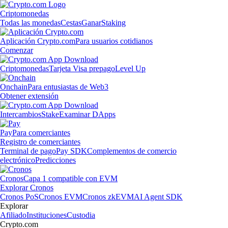
Criptomonedas
Todas las monedas
Cestas
Ganar
Staking
Aplicación Crypto.com
Para usuarios cotidianos
Comenzar
Criptomonedas
Tarjeta Visa prepago
Level Up
Onchain
Para entusiastas de Web3
Obtener extensión
Intercambios
Stake
Examinar DApps
Pay
Para comerciantes
Registro de comerciantes
Terminal de pago
Pay SDK
Complementos de comercio
electrónico
Predicciones
Cronos
Capa 1 compatible con EVM
Explorar Cronos
Cronos PoS
Cronos EVM
Cronos zkEVM
AI Agent SDK
Explorar
Afiliado
Instituciones
Custodia
Crypto.com