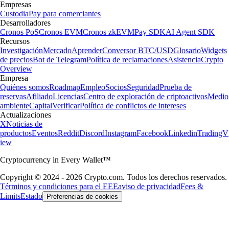
Empresas
Custodia
Pay para comerciantes
Desarrolladores
Cronos PoS
Cronos EVM
Cronos zkEVM
Pay SDK
AI Agent SDK
Recursos
Investigación
Mercado
Aprender
Conversor BTC/USD
Glosario
Widgets
de precios
Bot de Telegram
Política de reclamaciones
Asistencia
Crypto
Overview
Empresa
Quiénes somos
Roadmap
Empleo
Socios
Seguridad
Prueba de
reservas
Afiliado
Licencias
Centro de exploración de criptoactivos
Medio
ambiente
Capital
Verificar
Política de conflictos de intereses
Actualizaciones
X
Noticias de
productos
Eventos
Reddit
Discord
Instagram
Facebook
Linkedin
TradingV
iew
Cryptocurrency in Every Wallet™
Copyright © 2024 - 2026 Crypto.com. Todos los derechos reservados.
Términos y condiciones para el EEE
aviso de privacidad
Fees &
Limits
Estado
Preferencias de cookies