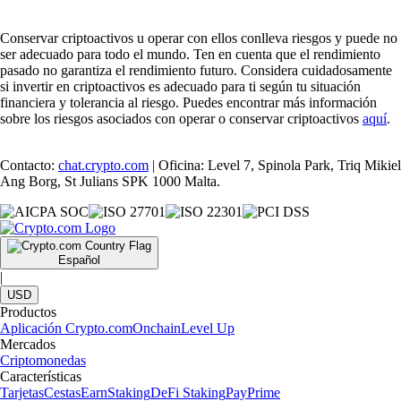
Conservar criptoactivos u operar con ellos conlleva riesgos y puede no
ser adecuado para todo el mundo. Ten en cuenta que el rendimiento
pasado no garantiza el rendimiento futuro. Considera cuidadosamente
si invertir en criptoactivos es adecuado para ti según tu situación
financiera y tolerancia al riesgo. Puedes encontrar más información
sobre los riesgos asociados con operar o conservar criptoactivos
aquí
.
Contacto:
chat.crypto.com
| Oficina: Level 7, Spinola Park, Triq Mikiel
Ang Borg, St Julians SPK 1000 Malta.
Español
|
USD
Productos
Aplicación Crypto.com
Onchain
Level Up
Mercados
Criptomonedas
Características
Tarjetas
Cestas
Earn
Staking
DeFi Staking
Pay
Prime