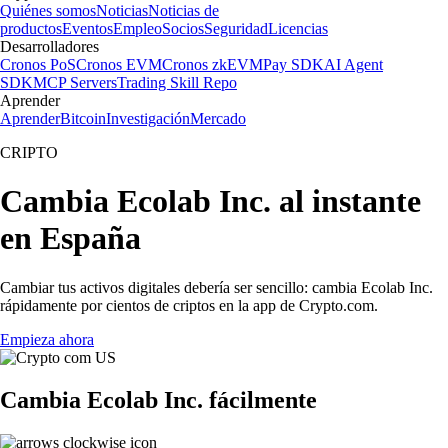
Quiénes somos
Noticias
Noticias de
productos
Eventos
Empleo
Socios
Seguridad
Licencias
Desarrolladores
Cronos PoS
Cronos EVM
Cronos zkEVM
Pay SDK
AI Agent
SDK
MCP Servers
Trading Skill Repo
Aprender
Aprender
Bitcoin
Investigación
Mercado
CRIPTO
Cambia Ecolab Inc. al instante
en España
Cambiar tus activos digitales debería ser sencillo: cambia Ecolab Inc.
rápidamente por cientos de criptos en la app de Crypto.com.
Empieza ahora
Cambia Ecolab Inc. fácilmente